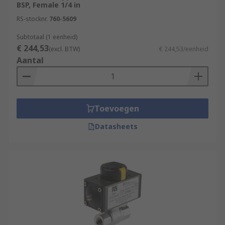
BSP, Female 1/4 in
RS-stocknr.
760-5609
Subtotaal (1 eenheid)
€ 244,53
(excl. BTW)
€ 244,53/eenheid
Aantal
Toevoegen
Datasheets