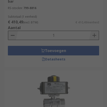
bar
RS-stocknr.
799-8816
Subtotaal (1 eenheid)
€ 410,49
(excl. BTW)
€ 410,49/eenheid
Aantal
Toevoegen
Datasheets