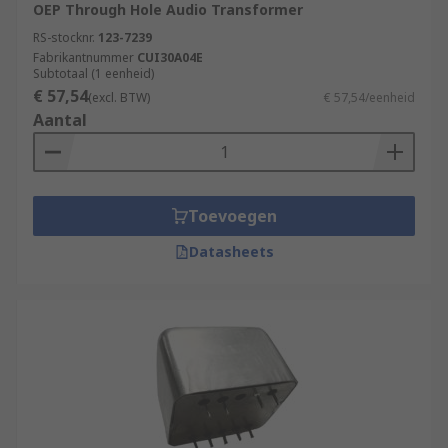
OEP Through Hole Audio Transformer
RS-stocknr.
123-7239
Fabrikantnummer
CUI30A04E
Subtotaal (1 eenheid)
€ 57,54
(excl. BTW)
€ 57,54/eenheid
Aantal
Toevoegen
Datasheets