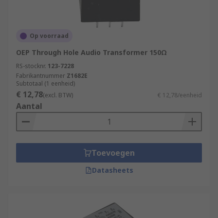
Op voorraad
OEP Through Hole Audio Transformer 150Ω
RS-stocknr.
123-7228
Fabrikantnummer
Z1682E
Subtotaal (1 eenheid)
€ 12,78
(excl. BTW)
€ 12,78/eenheid
Aantal
Toevoegen
Datasheets