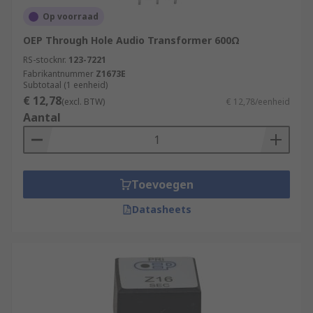
Op voorraad
OEP Through Hole Audio Transformer 600Ω
RS-stocknr.
123-7221
Fabrikantnummer
Z1673E
Subtotaal (1 eenheid)
€ 12,78
(excl. BTW)
€ 12,78/eenheid
Aantal
Toevoegen
Datasheets