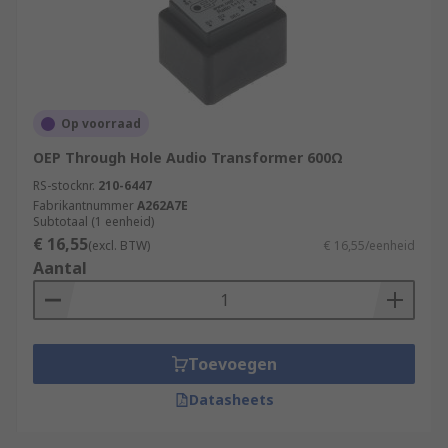
Op voorraad
OEP Through Hole Audio Transformer 600Ω
RS-stocknr.
210-6447
Fabrikantnummer
A262A7E
Subtotaal (1 eenheid)
€ 16,55
(excl. BTW)
€ 16,55/eenheid
Aantal
Toevoegen
Datasheets