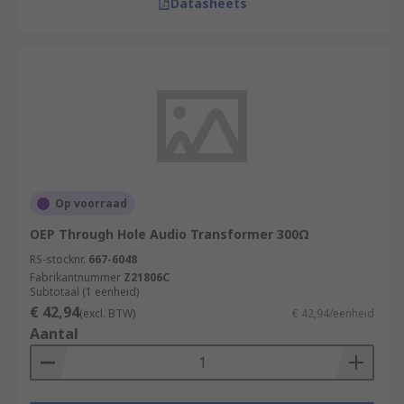
Datasheets
Op voorraad
OEP Through Hole Audio Transformer 300Ω
RS-stocknr.
667-6048
Fabrikantnummer
Z21806C
Subtotaal (1 eenheid)
€ 42,94
(excl. BTW)
€ 42,94/eenheid
Aantal