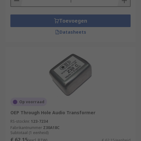
Toevoegen
Datasheets
Op voorraad
OEP Through Hole Audio Transformer
RS-stocknr.
123-7234
Fabrikantnummer
Z30A18C
Subtotaal (1 eenheid)
€ 62,15
(excl. BTW)
€ 62,15/eenheid