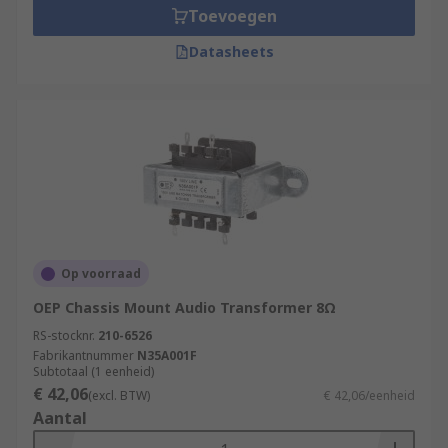
Toevoegen
Datasheets
Op voorraad
OEP Chassis Mount Audio Transformer 8Ω
RS-stocknr.
210-6526
Fabrikantnummer
N35A001F
Subtotaal (1 eenheid)
€ 42,06
(excl. BTW)
€ 42,06/eenheid
Aantal