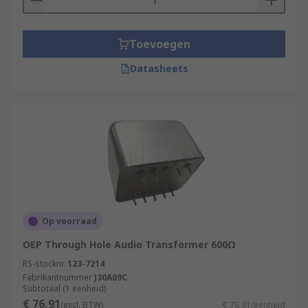
Toevoegen
Datasheets
Op voorraad
OEP Through Hole Audio Transformer 600Ω
RS-stocknr.
123-7214
Fabrikantnummer
J30A09C
Subtotaal (1 eenheid)
€ 76,91
(excl. BTW)
€ 76,91/eenheid