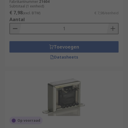
Fabrikantnummer
Z1604
Subtotaal (1 eenheid)
€ 7,98
(excl. BTW)
€ 7,98/eenheid
Aantal
Toevoegen
Datasheets
Op voorraad