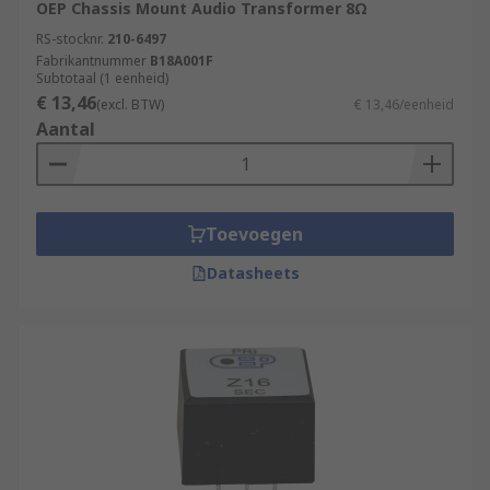
OEP Chassis Mount Audio Transformer 8Ω
RS-stocknr.
210-6497
Fabrikantnummer
B18A001F
Subtotaal (1 eenheid)
€ 13,46
(excl. BTW)
€ 13,46/eenheid
Aantal
Toevoegen
Datasheets