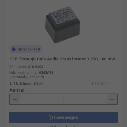
Op voorraad
OEP Through Hole Audio Transformer 3.75Ω 100 mW
RS-stocknr.
210-6403
Fabrikantnummer
A262A1E
Subtotaal (1 eenheid)
€ 16,06
(excl. BTW)
€ 16,06/eenheid
Aantal
Toevoegen