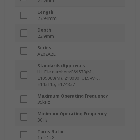
22.2mm
Length
27.94mm
Depth
22.9mm
Series
A262A2E
Standards/Approvals
UL File numbers:E69578(M),
E109088(M), 218090, UL94V-0,
E143115, E174837
Maximum Operating Frequency
35kHz
Minimum Operating Frequency
30Hz
Turns Ratio
1+1:2+2