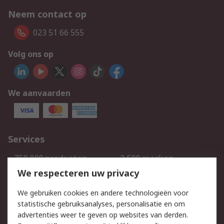
Neem contact op
023 51 66 555
Volg ons op
We aanvaarden
Services
750.000 producten
2.500 merken
Bestellen
Inkoopoplossingen
We respecteren uw privacy
Retouren
Technisch advies
We gebruiken cookies en andere technologieën voor
Track & Trace
statistische gebruiksanalyses, personalisatie en om
advertenties weer te geven op websites van derden.