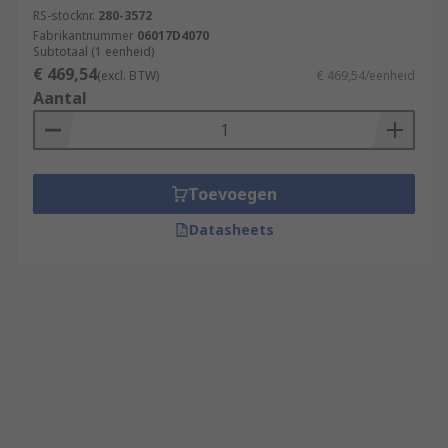
RS-stocknr.
280-3572
Fabrikantnummer
06017D4070
Subtotaal (1 eenheid)
€ 469,54
(excl. BTW)
€ 469,54/eenheid
Aantal
Toevoegen
Datasheets