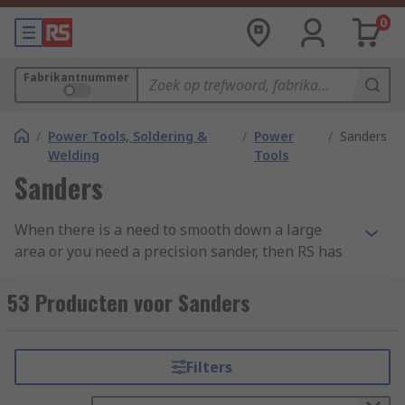
0
Fabrikantnummer
/
Power Tools, Soldering &
/
Power
/
Sanders
Welding
Tools
Sanders
When there is a need to smooth down a large
area or you need a precision sander, then RS has
a great range of electric sanders including belt
sanders, orbital sanders and palm sanders.
53 Producten voor Sanders
These sanders come from a well-known brand
such as Bosch, DeWalt, Makita, Black and Decker
as well as our own brand RS PRO. Discover more
Filters
in our
complete guide to sanders
.