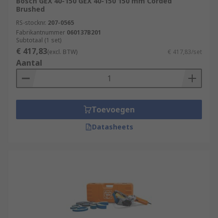
Bosch GEX 40-150 GEX 40-150 150 mm Corded
Brushed
RS-stocknr.
207-0565
Fabrikantnummer
060137B201
Subtotaal (1 set)
€ 417,83
(excl. BTW)
€ 417,83/set
Aantal
Toevoegen
Datasheets