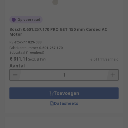
Op voorraad
Bosch 0.601.257.170 PRO GET 150 mm Corded AC
Motor
RS-stocknr.
829-099
Fabrikantnummer
0.601.257.170
Subtotaal (1 eenheid)
€ 611,11
(excl. BTW)
€ 611,11/eenheid
Aantal
Toevoegen
Datasheets