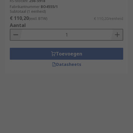
RS-stocknr.
256-5918
Fabrikantnummer
BO4555/1
Subtotaal (1 eenheid)
€ 110,20
(excl. BTW)
€ 110,20/eenheid
Aantal
Toevoegen
Datasheets