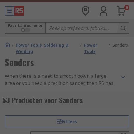
0
Fabrikantnummer
/
Power Tools, Soldering &
/
Power
/
Sanders
Welding
Tools
Sanders
When there is a need to smooth down a large
area or you need a precision sander, then RS has
a great range of electric sanders including belt
sanders, orbital sanders and palm sanders.
53 Producten voor Sanders
These sanders come from a well-known brand
such as Bosch, DeWalt, Makita, Black and Decker
as well as our own brand RS PRO. Discover more
Filters
in our
complete guide to sanders
.