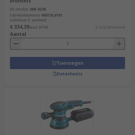
Brushless
RS-stocknr.
268-4238
Fabrikantnummer
06019L0101
Subtotaal (1 eenheid)
€ 334,39
(excl. BTW)
€ 334,39/eenheid
Aantal
Toevoegen
Datasheets