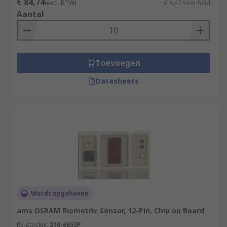
€ 84,74
(excl. BTW)
€ 8,474/eenheid
Aantal
Toevoegen
Datasheets
Wordt opgeheven
ams OSRAM Biometric Sensor, 12-Pin, Chip on Board
RS-stocknr.
210-6853P