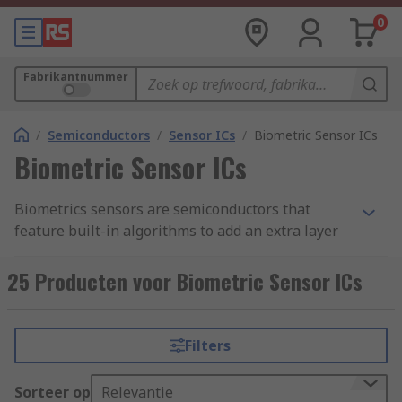
0
Fabrikantnummer
/
Semiconductors
/
Sensor ICs
/
Biometric Sensor ICs
Biometric Sensor ICs
Biometrics sensors are semiconductors that
feature built-in algorithms to add an extra layer
of security to your devices by using biometrics.
Biometrics such as fingerprints and face
25 Producten voor Biometric Sensor ICs
recognition are the perfect addition to help
secure and add a better identification and
authentication to your devices for optimum user
Filters
security.
Sorteer op
Relevantie