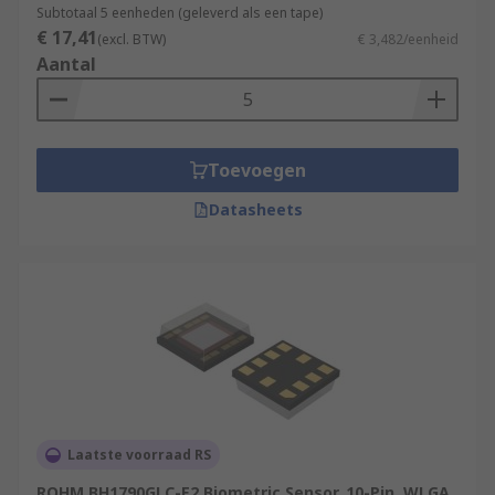
Subtotaal 5 eenheden (geleverd als een tape)
€ 17,41
(excl. BTW)
€ 3,482/eenheid
Aantal
Toevoegen
Datasheets
Laatste voorraad RS
ROHM BH1790GLC-E2 Biometric Sensor, 10-Pin, WLGA