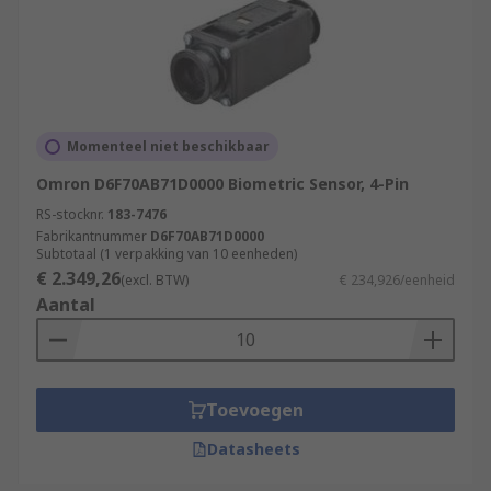
Momenteel niet beschikbaar
Omron D6F70AB71D0000 Biometric Sensor, 4-Pin
RS-stocknr.
183-7476
Fabrikantnummer
D6F70AB71D0000
Subtotaal (1 verpakking van 10 eenheden)
€ 2.349,26
(excl. BTW)
€ 234,926/eenheid
Aantal
Toevoegen
Datasheets