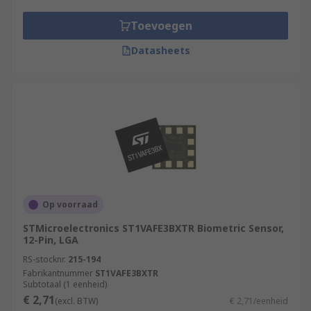
Toevoegen
Datasheets
Op voorraad
STMicroelectronics ST1VAFE3BXTR Biometric Sensor,
12-Pin, LGA
RS-stocknr.
215-194
Fabrikantnummer
ST1VAFE3BXTR
Subtotaal (1 eenheid)
€ 2,71
(excl. BTW)
€ 2,71/eenheid