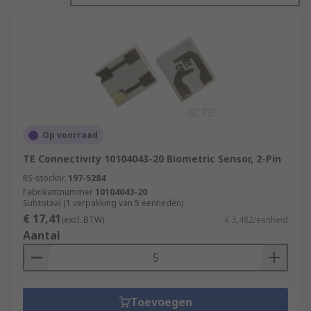
How do biometric sensors work?
Biometric sensors work by collecting users data
via either the fingerprint sensor or other device
and uses that biometrics data against it's built in
algorithm to detect if its a match and if its
human, all in real-time.
Applications:
Op voorraad
TE Connectivity 10104043-20 Biometric Sensor, 2-Pin
Smartphones and tablets
RS-stocknr.
197-5284
Network and computer security
Fabrikantnummer
10104043-20
Subtotaal (1 verpakking van 5 eenheden)
Government and military identification
€ 17,41
(excl. BTW)
€ 3,482/eenheid
Access identification
Aantal
Toevoegen