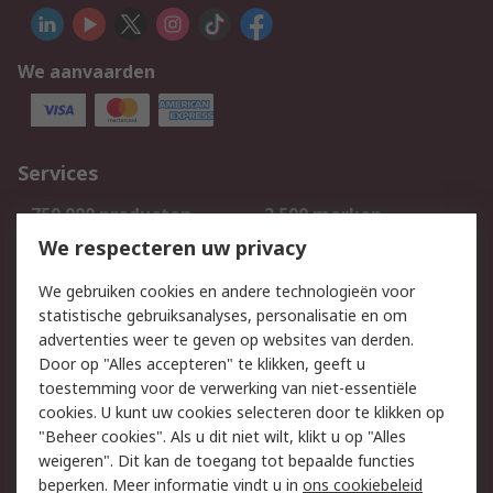
We aanvaarden
Services
750.000 producten
2.500 merken
Bestellen
Inkoopoplossingen
We respecteren uw privacy
Retouren
Technisch advies
We gebruiken cookies en andere technologieën voor
Track & Trace
statistische gebruiksanalyses, personalisatie en om
advertenties weer te geven op websites van derden.
Wettelijk
Door op "Alles accepteren" te klikken, geeft u
toestemming voor de verwerking van niet-essentiële
Cookiebeleid
Email veiligheid
cookies. U kunt uw cookies selecteren door te klikken op
Privacybeleid
Websitevoorwaarden
"Beheer cookies". Als u dit niet wilt, klikt u op "Alles
weigeren". Dit kan de toegang tot bepaalde functies
Algemene
beperken. Meer informatie vindt u in
ons cookiebeleid
verkoopvoorwaarden