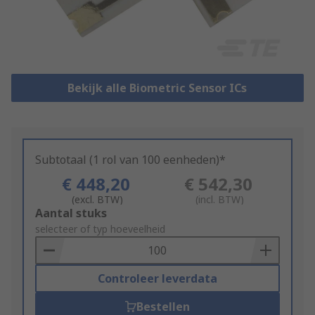
Bekijk alle Biometric Sensor ICs
Subtotaal (1 rol van 100 eenheden)*
€ 448,20
€ 542,30
(excl. BTW)
(incl. BTW)
Add
Aantal stuks
to
selecteer of typ hoeveelheid
Basket
Controleer leverdata
Bestellen