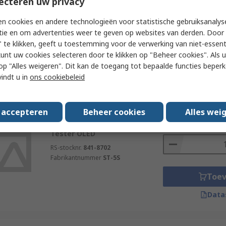
ecteren uw privacy
Aantal
Tester Digital Adaptive Led
Tester OLED
n cookies en andere technologieën voor statistische gebruiksanalys
RS-stocknr.
121-7794
tie en om advertenties weer te geven op websites van derden. Door 
Fabrikantnummer
ST-LED
 te klikken, geeft u toestemming voor de verwerking van niet-essent
Toe
kunt uw cookies selecteren door te klikken op "Beheer cookies". Als u 
 u op "Alles weigeren". Dit kan de toegang tot bepaalde functies beper
Data
vindt u in
ons cookiebeleid
Subtotaal (1 eenheid)
Op voorraad
s accepteren
Beheer cookies
Alles wei
€ 417,20
(excl. BTW
ideal-tek ST-5S Component
Aantal
Tester OLED
RS-stocknr.
841-8702
Fabrikantnummer
ST-5S
Toe
Data