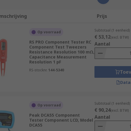
mschrijving
Prijs
Subtotaal (1 eenheid)
Op voorraad
€ 53,12
(excl. BTW)
RS PRO Component Tester RC
Aantal
Component Test Tweezers
Resistance Resolution 100 mΩ,
Capacitance Measurement
Resolution 1 pF
RS-stocknr.
144-5340
Toe
Data
Subtotaal (1 eenheid)
Op voorraad
€ 90,24
(excl. BTW)
Peak DCA55 Component
Aantal
Tester Component LCD, Model
DCA55