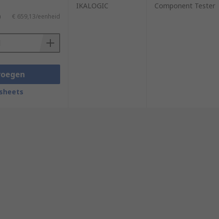
IKALOGIC
Component Tester
)
€ 659,13/eenheid
voegen
sheets