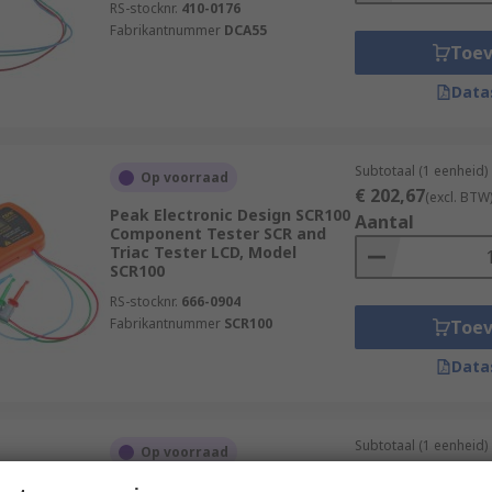
RS-stocknr.
410-0176
Fabrikantnummer
DCA55
Toe
Data
Subtotaal (1 eenheid)
Op voorraad
€ 202,67
(excl. BTW
Peak Electronic Design SCR100
Aantal
Component Tester SCR and
Triac Tester LCD, Model
SCR100
RS-stocknr.
666-0904
Fabrikantnummer
SCR100
Toe
Data
Subtotaal (1 eenheid)
Op voorraad
€ 149,71
(excl. BTW
ideal-tek ST-LED Component