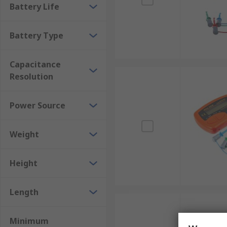
Battery Life
Battery Type
Capacitance
Resolution
Power Source
Weight
Height
Length
Minimum