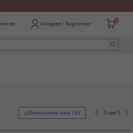
0
aceren
Inloggen / Registreer
Downloaden naar CSV
1
van
1