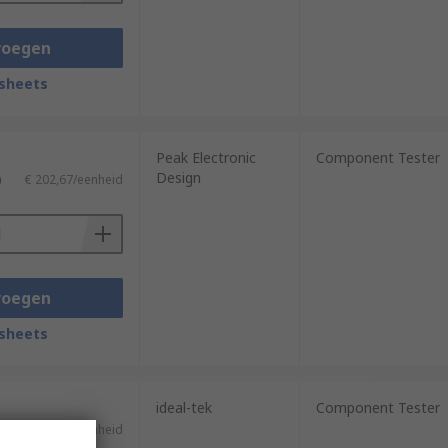
voegen
sheets
Peak Electronic
Component Tester
Design
)
€ 202,67/eenheid
voegen
sheets
ideal-tek
Component Tester
)
€ 149,71/eenheid