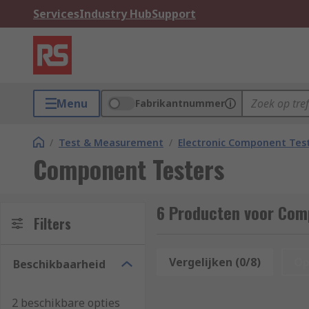
Services
Industry Hub
Support
Menu
Fabrikantnummer
/
Test & Measurement
/
Electronic Component Tes
Component Testers
6 Producten voor Com
Filters
Vergelijken (0/8)
Op
Beschikbaarheid
2 beschikbare opties