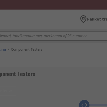
Pakket tr
ting
/
Component Testers
ponent Testers
nieuw