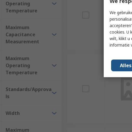
We resp
Operating
Temperature
We gebruike
personalisa
accepteren"
Maximum
cookies. U 
Capacitance
wilt, klikt
Measurement
informatie 
Maximum
Alle
Operating
Temperature
Standards/Approva
ls
Width
Maximum