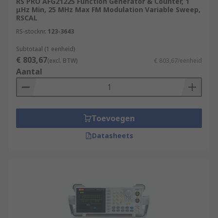
RS PRO AFG21225 Function Generator & Counter, 1
μHz Min, 25 MHz Max FM Modulation Variable Sweep,
RSCAL
RS-stocknr.
123-3643
Subtotaal (1 eenheid)
€ 803,67
(excl. BTW)
€ 803,67/eenheid
Aantal
Toevoegen
Datasheets