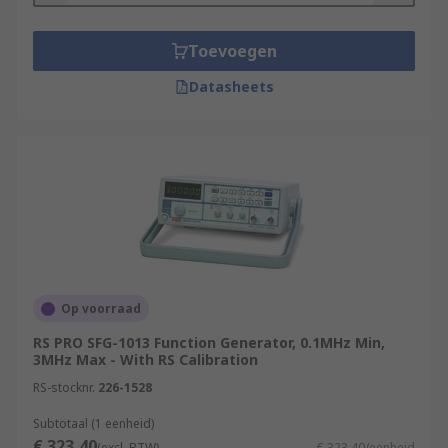
Toevoegen
Datasheets
Op voorraad
RS PRO SFG-1013 Function Generator, 0.1MHz Min,
3MHz Max - With RS Calibration
RS-stocknr.
226-1528
Subtotaal (1 eenheid)
€ 323,40
(excl. BTW)
€ 323,40/eenheid