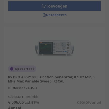
Toevoegen
Where are function generators used?
Datasheets
Integrated electronic testing
Embedded systems
Digital circuits
Analogue signal processing
Laboratory testing
Function Generators vs. Arbitrary
Op voorraad
Waveform Generators (AWGs)
RS PRO AFG21005 Function Generator, 0.1 Hz Min, 5
MHz Max Variable Sweep, RSCAL
Function generators are usually slightly cheaper
RS-stocknr.
123-3593
than AWGs and they perform quite similarly.
However,
Arbitrary Waveform Generators
Subtotaal (1 eenheid)
generally provide more functions and offer the
€ 506,06
(excl. BTW)
€ 506,06/eenheid
ability to create a custom waveform output of any
Aantal