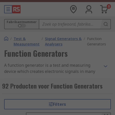
0
Fabrikantnummer
/
Test &
/
Signal Generators &
/
Function
Measurement
Analysers
Generators
Function Generators
A function generator is a test and measuring
device which creates electronic signals in many
different waveforms. The generator's main
purpose, when connected to a circuit, is to
92 Producten voor Function Generators
produce controllable waveforms with adjustable
frequencies, amplitude outputs, or DC offsets.
Function generators help to save time in building
Filters
oscillators when you are fabricating prototype
audio circuits or low and high-pass filters.