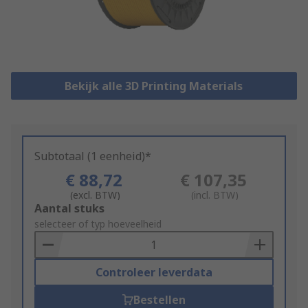
Bekijk alle 3D Printing Materials
Subtotaal (1 eenheid)*
€ 88,72
€ 107,35
(excl. BTW)
(incl. BTW)
Add
Aantal stuks
to
selecteer of typ hoeveelheid
Basket
Controleer leverdata
Bestellen