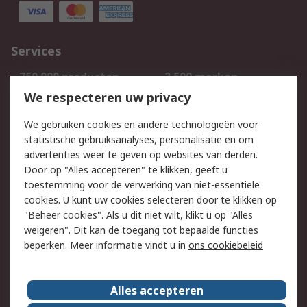
Services
750.000 producten
2.500 merken
Bestellen
Inkoopoplossingen
We respecteren uw privacy
Retouren
Technisch advies
We gebruiken cookies en andere technologieën voor
Track & Trace
statistische gebruiksanalyses, personalisatie en om
advertenties weer te geven op websites van derden.
Wettelijk
Door op "Alles accepteren" te klikken, geeft u
toestemming voor de verwerking van niet-essentiële
Cookiebeleid
Email veiligheid
cookies. U kunt uw cookies selecteren door te klikken op
Privacybeleid
Websitevoorwaarden
"Beheer cookies". Als u dit niet wilt, klikt u op "Alles
weigeren". Dit kan de toegang tot bepaalde functies
Algemene
beperken. Meer informatie vindt u in
ons cookiebeleid
verkoopvoorwaarden
Over RS
Alles accepteren