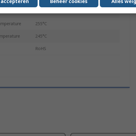
s accepteren
Beheer cookies
Alles wei
PET-G
emperature
255°C
emperature
245°C
RoHS