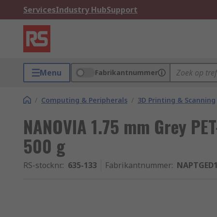
Services
Industry Hub
Support
Menu
Fabrikantnummer
/
Computing & Peripherals
/
3D Printing & Scanning
NANOVIA 1.75 mm Grey PET-
500 g
RS-stocknr.
:
635-133
Fabrikantnummer
:
NAPTGED1