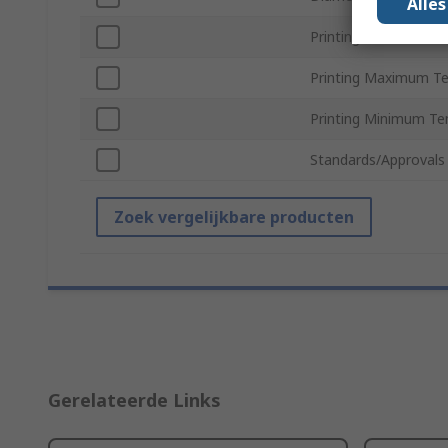
Alle
Printing Material
Printing Maximum T
Printing Minimum T
Standards/Approvals
Zoek vergelijkbare producten
Gerelateerde Links