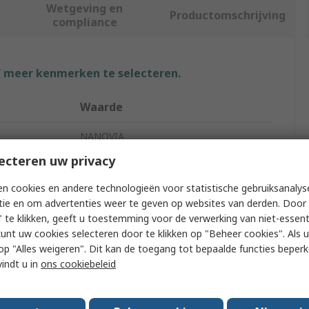
Wetgeving en
Productomschrijving
compliance
f meer kenmerken te selecteren.
Waarde
NANOVIA
ecteren uw privacy
3D Printer Filament
n cookies en andere technologieën voor statistische gebruiksanalys
Polyethylene Terephthalate-G (PETG)
tie en om advertenties weer te geven op websites van derden. Door 
 te klikken, geeft u toestemming voor de verwerking van niet-essent
Fused Deposition Modeling (FDM)
kunt uw cookies selecteren door te klikken op "Beheer cookies". Als u 
 u op "Alles weigeren". Dit kan de toegang tot bepaalde functies beper
Grey
vindt u in
ons cookiebeleid
500g
1.75mm