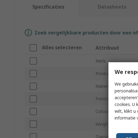
Specificaties
Datasheets
Zoek vergelijkbare producten door een o
Alles selecteren
Attribuut
Merk
We resp
Product Type
We gebruike
Material Type
personalisa
accepteren"
Printing Technology
cookies. U 
wilt, klikt
Colour
informatie 
Weight
Diameter