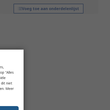
Voeg toe aan onderdelenlijst
es,
op "Alles
iële
dit niet
ken. Meer