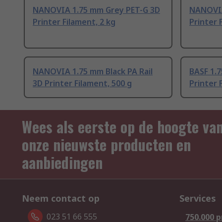
NANOVIA 1.75 mm Grey PET-G 3D
NANOVIA
Printer Filament, 2 kg
Printer 
NANOVIA 1.75 mm Black PA Rail
BASF 1.
3D Printer Filament, 500 g
Printer 
Wees als eerste op de hoogte va
onze nieuwste producten en
aanbiedingen
Neem contact op
Services
023 51 66 555
750.000 