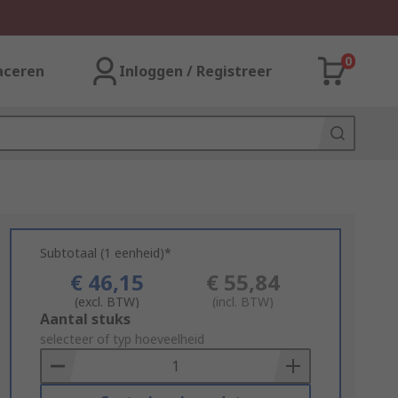
0
aceren
Inloggen / Registreer
Subtotaal (1 eenheid)*
€ 46,15
€ 55,84
(excl. BTW)
(incl. BTW)
Add
Aantal stuks
to
selecteer of typ hoeveelheid
Basket