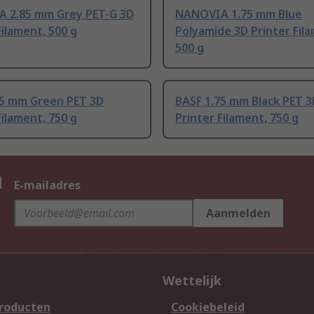
 2.85 mm Grey PET-G 3D
NANOVIA 1.75 mm Blue
Filament, 500 g
Polyamide 3D Printer Fil
500 g
75 mm Green PET 3D
BASF 1.75 mm Black PET 3
Filament, 750 g
Printer Filament, 750 g
n
E-mailadres
Aanmelden
Wettelijk
producten
Cookiebeleid