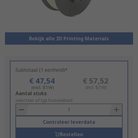
Bekijk alle 3D Printing Materials
Subtotaal (1 eenheid)*
€ 47,54
€ 57,52
(excl. BTW)
(incl. BTW)
Add
Aantal stuks
to
selecteer of typ hoeveelheid
Basket
Controleer leverdata
Bestellen