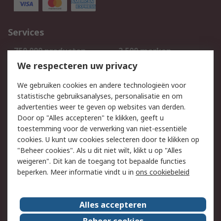
Services
750.000 producten
2.500 merken
Bestellen
Inkoopoplossingen
We respecteren uw privacy
Retouren
Technisch advies
We gebruiken cookies en andere technologieën voor
Track & Trace
statistische gebruiksanalyses, personalisatie en om
advertenties weer te geven op websites van derden.
Wettelijk
Door op "Alles accepteren" te klikken, geeft u
toestemming voor de verwerking van niet-essentiële
Cookiebeleid
Email veiligheid
cookies. U kunt uw cookies selecteren door te klikken op
Privacybeleid
Websitevoorwaarden
"Beheer cookies". Als u dit niet wilt, klikt u op "Alles
weigeren". Dit kan de toegang tot bepaalde functies
Algemene
beperken. Meer informatie vindt u in
ons cookiebeleid
verkoopvoorwaarden
Over RS
Alles accepteren
RS Group
Over ons
Beheer cookies