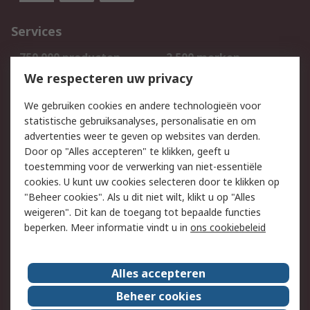
Services
750.000 producten
2.500 merken
Bestellen
Inkoopoplossingen
We respecteren uw privacy
Retouren
Technisch advies
We gebruiken cookies en andere technologieën voor
Track & Trace
statistische gebruiksanalyses, personalisatie en om
advertenties weer te geven op websites van derden.
Wettelijk
Door op "Alles accepteren" te klikken, geeft u
toestemming voor de verwerking van niet-essentiële
Cookiebeleid
Email veiligheid
cookies. U kunt uw cookies selecteren door te klikken op
Privacybeleid
Websitevoorwaarden
"Beheer cookies". Als u dit niet wilt, klikt u op "Alles
weigeren". Dit kan de toegang tot bepaalde functies
Algemene
beperken. Meer informatie vindt u in
ons cookiebeleid
verkoopvoorwaarden
Over RS
Alles accepteren
RS Group
Over ons
Beheer cookies