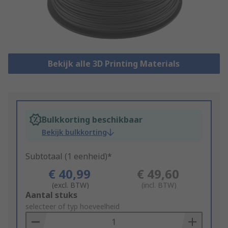
Bekijk alle 3D Printing Materials
Bulkkorting beschikbaar
Bekijk bulkkorting
Subtotaal (1 eenheid)*
€ 40,99
€ 49,60
(excl. BTW)
(incl. BTW)
Add
Aantal stuks
to
selecteer of typ hoeveelheid
Basket