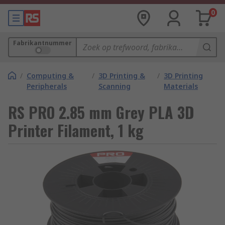
0
Fabrikantnummer
/
Computing &
/
3D Printing &
/
3D Printing
Peripherals
Scanning
Materials
RS PRO 2.85 mm Grey PLA 3D
Printer Filament, 1 kg