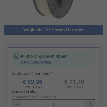
Bekijk alle 3D Printing Materials
Bulkkorting beschikbaar
Bekijk bulkkorting
Subtotaal (1 eenheid)*
€ 59,26
€ 71,70
(excl. BTW)
(incl. BTW)
Add
Aantal stuks
to
selecteer of typ hoeveelheid
Basket