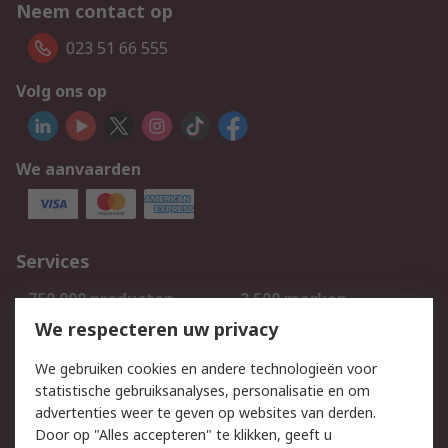
Neem contact op
023 51 66 555
Volg ons op
We aanvaarden
Services
750.000 producten
2.500 merken
Bestellen
Inkoopoplossingen
We respecteren uw privacy
Retouren
Technisch advies
We gebruiken cookies en andere technologieën voor
Track & Trace
statistische gebruiksanalyses, personalisatie en om
advertenties weer te geven op websites van derden.
Wettelijk
Door op "Alles accepteren" te klikken, geeft u