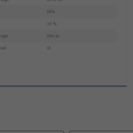
66%
±5 %
tage
90V ac
evel
VI