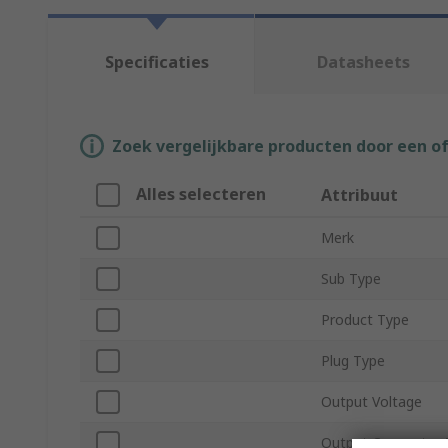
Specificaties
Datasheets
Zoek vergelijkbare producten door een o
Alles selecteren
Attribuut
Merk
Sub Type
Product Type
Plug Type
Output Voltage
Output Connector 