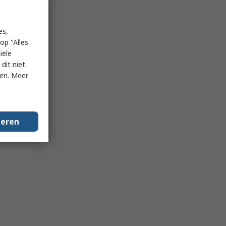
es,
op "Alles
iële
dit niet
ken. Meer
geren