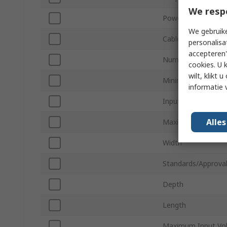
We resp
Power
We gebruike
Cable Length
personalisa
accepteren"
Number of Output
cookies. U 
wilt, klikt
Minimum Operatin
informatie 
Input Connector T
Alle
Maximum Operatin
Width
Standards/Approva
Depth
Length
Maximum Input Vo