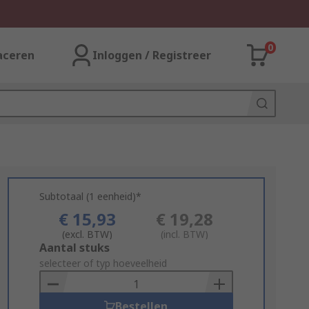
0
aceren
Inloggen / Registreer
Subtotaal (1 eenheid)*
€ 15,93
€ 19,28
(excl. BTW)
(incl. BTW)
Add
Aantal stuks
to
selecteer of typ hoeveelheid
Basket
Bestellen