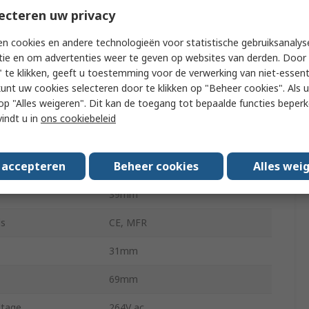
ecteren uw privacy
3.6W
n cookies en andere technologieën voor statistische gebruiksanalys
1.8m
tie en om advertenties weer te geven op websites van derden. Door 
 te klikken, geeft u toestemming voor de verwerking van niet-essent
s
1
kunt uw cookies selecteren door te klikken op "Beheer cookies". Als u 
 u op "Alles weigeren". Dit kan de toegang tot bepaalde functies beper
g Temperature
0°C
vindt u in
ons cookiebeleid
ype
EU Plug
s accepteren
Beheer cookies
Alles wei
g Temperature
25°C
39mm
ls
CE, MFR
31mm
69mm
ltage
264V ac