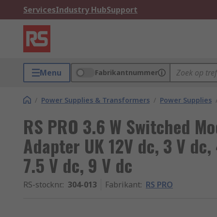
Services
Industry Hub
Support
Menu
Fabrikantnummer
/
Power Supplies & Transformers
/
Power Supplies
RS PRO 3.6 W Switched Mo
Adapter UK 12V dc, 3 V dc, 
7.5 V dc, 9 V dc
RS-stocknr.
:
304-013
Fabrikant
:
RS PRO