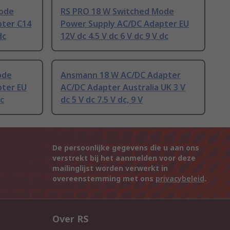
Mode
RS PRO 18 W Switched Mode
pter C14
Power Supply AC/DC Adapter EU
dc
12V dc 4.5 V dc 6 V dc 9 V dc
ode
Ansmann 18 W AC/DC Adapter
pter EU
AC/DC Adapter Australia UK 3 V
dc
dc 5 V dc 7.5 V dc, 9 V
De persoonlijke gegevens die u aan ons
verstrekt bij het aanmelden voor deze
mailinglijst worden verwerkt in
overeenstemming met ons
privacybeleid
.
Over RS