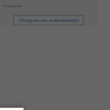
*prijsindicatie
Voeg toe aan onderdelenlijst