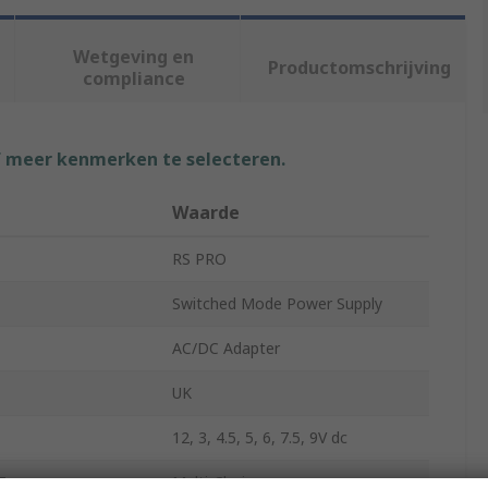
Wetgeving en
Productomschrijving
compliance
f meer kenmerken te selecteren.
Waarde
RS PRO
Switched Mode Power Supply
AC/DC Adapter
UK
12, 3, 4.5, 5, 6, 7.5, 9V dc
Type
Multi-Choice