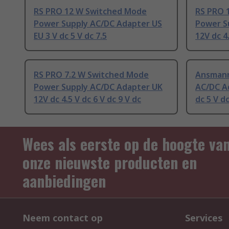
RS PRO 12 W Switched Mode
RS PRO 
Power Supply AC/DC Adapter US
Power S
EU 3 V dc 5 V dc 7.5
12V dc 4.
RS PRO 7.2 W Switched Mode
Ansmann
Power Supply AC/DC Adapter UK
AC/DC Ad
12V dc 4.5 V dc 6 V dc 9 V dc
dc 5 V dc
Wees als eerste op de hoogte va
onze nieuwste producten en
aanbiedingen
Neem contact op
Services