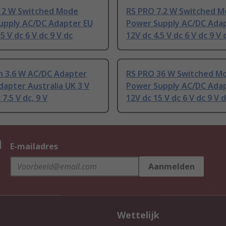
12 W Switched Mode
RS PRO 7.2 W Switched 
upply AC/DC Adapter EU
Power Supply AC/DC Ada
5 V dc 6 V dc 9 V dc
12V dc 4.5 V dc 6 V dc 9 V 
 3.6 W AC/DC Adapter
RS PRO 36 W Switched M
apter Australia UK 3 V
Power Supply AC/DC Ada
 7.5 V dc, 9 V
12V dc 15 V dc 6 V dc 9 V 
n
E-mailadres
Aanmelden
Wettelijk