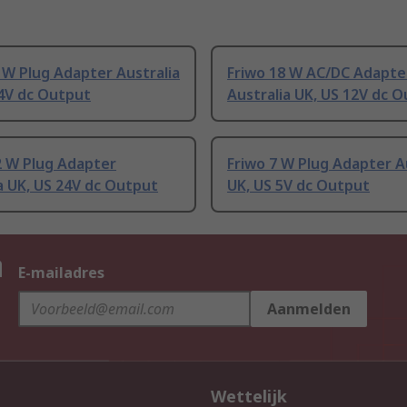
 W Plug Adapter Australia
Friwo 18 W AC/DC Adapte
24V dc Output
Australia UK, US 12V dc 
2 W Plug Adapter
Friwo 7 W Plug Adapter A
a UK, US 24V dc Output
UK, US 5V dc Output
n
E-mailadres
Aanmelden
Wettelijk