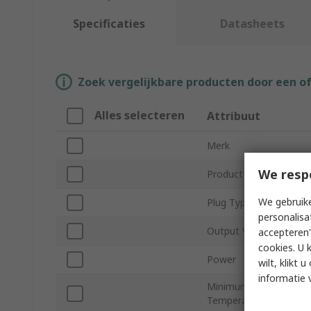
Specificaties
Datasheets
Zoek vergelijkbare producten door een o
Alles selecteren
Attribuut
Merk
We resp
Product Type
We gebruike
Plug Type
personalisa
Output Voltage
accepteren"
cookies. U 
Power
wilt, klikt
informatie 
Minimum Operating
Temperature