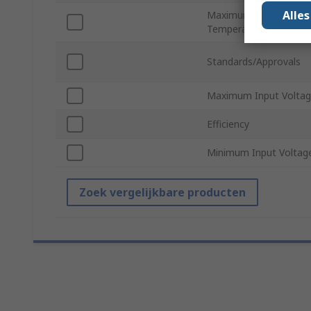
Alle
Maximum Operating
Temperature
Standards/Approvals
Maximum Input Volta
Efficiency
Minimum Input Voltag
Zoek vergelijkbare producten