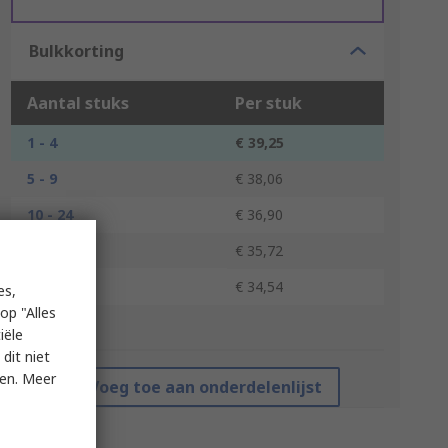
Bulkkorting
Aantal stuks
Per stuk
1 - 4
€ 39,25
5 - 9
€ 38,06
10 - 24
€ 36,90
25 - 49
€ 35,72
50 +
€ 34,54
es,
op "Alles
*prijsindicatie
iële
dit niet
ken. Meer
Voeg toe aan onderdelenlijst