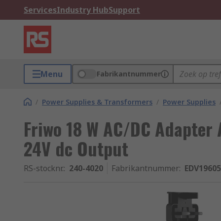
Services
Industry Hub
Support
Menu
Fabrikantnummer
/
Power Supplies & Transformers
/
Power Supplies
Friwo 18 W AC/DC Adapter A
24V dc Output
RS-stocknr.
:
240-4020
Fabrikantnummer
:
EDV19605