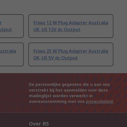
r
Friwo 12 W Plug Adapter Australia
Output
UK, US 12V dc Output
ustralia
Friwo 25 W Plug Adapter Australia
UK, US 5V dc Output
De persoonlijke gegevens die u aan ons
verstrekt bij het aanmelden voor deze
mailinglijst worden verwerkt in
overeenstemming met ons
privacybeleid
.
Over RS