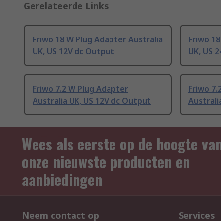
Gerelateerde Links
Friwo 18 W Plug Adapter Australia
Friwo 18
UK, US 12V dc Output
UK, US 
Friwo 7.2 W Plug Adapter
Friwo 7.
Australia UK, US 12V dc Output
Australi
Wees als eerste op de hoogte va
onze nieuwste producten en
aanbiedingen
Neem contact op
Services