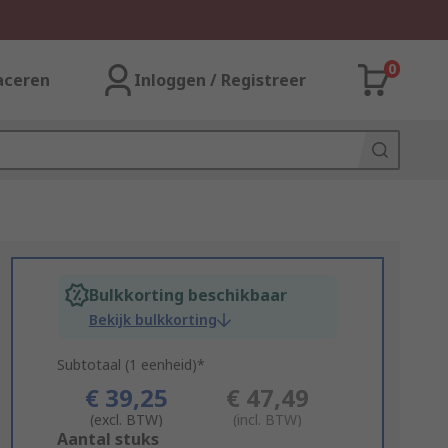
0
aceren
Inloggen / Registreer
Bulkkorting beschikbaar
Bekijk bulkkorting
Subtotaal (1 eenheid)*
€ 39,25
€ 47,49
(excl. BTW)
(incl. BTW)
Add
Aantal stuks