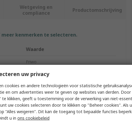
Wetgeving en
Productomschrijving
compliance
f meer kenmerken te selecteren.
Waarde
Friwo
ecteren uw privacy
AC/DC Adapter
n cookies en andere technologieën voor statistische gebruiksanalys
Australia, EU, UK, US
tie en om advertenties weer te geven op websites van derden. Door 
24V dc
 te klikken, geeft u toestemming voor de verwerking van niet-essent
kunt uw cookies selecteren door te klikken op "Beheer cookies". Als u 
18W
 u op "Alles weigeren". Dit kan de toegang tot bepaalde functies beper
vindt u in
ons cookiebeleid
0°C