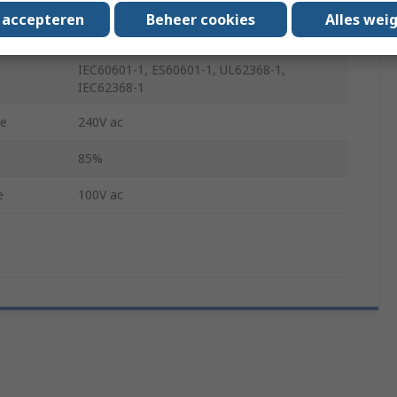
s accepteren
Beheer cookies
Alles wei
50°C
IEC60601-1, ES60601-1, UL62368-1,
IEC62368-1
ge
240V ac
85%
e
100V ac