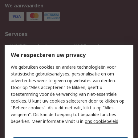
We aanvaarden
Services
750.000 producten
2.500 merken
Bestellen
Inkoopoplossingen
We respecteren uw privacy
Retouren
Technisch advies
We gebruiken cookies en andere technologieën voor
Track & Trace
statistische gebruiksanalyses, personalisatie en om
advertenties weer te geven op websites van derden.
Wettelijk
Door op "Alles accepteren" te klikken, geeft u
toestemming voor de verwerking van niet-essentiële
Cookiebeleid
Email veiligheid
cookies. U kunt uw cookies selecteren door te klikken op
Privacybeleid
Websitevoorwaarden
"Beheer cookies". Als u dit niet wilt, klikt u op "Alles
weigeren". Dit kan de toegang tot bepaalde functies
Algemene
beperken. Meer informatie vindt u in
ons cookiebeleid
verkoopvoorwaarden