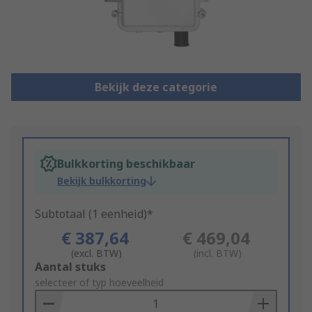
Bekijk deze categorie
Bulkkorting beschikbaar
Bekijk bulkkorting
Subtotaal (1 eenheid)*
€ 387,64
€ 469,04
(excl. BTW)
(incl. BTW)
Add
Aantal stuks
to
selecteer of typ hoeveelheid
Basket