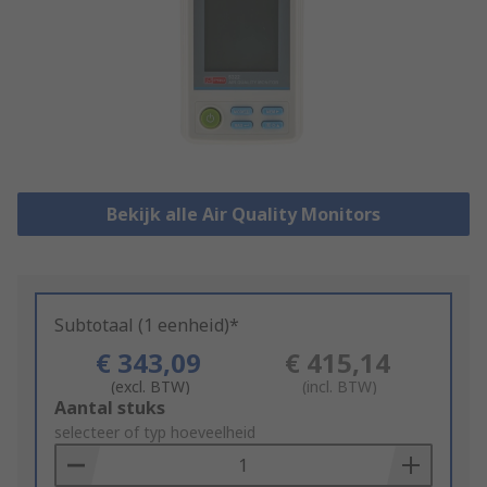
Bekijk alle Air Quality Monitors
Subtotaal (1 eenheid)*
€ 343,09
€ 415,14
(excl. BTW)
(incl. BTW)
Add
Aantal stuks
to
selecteer of typ hoeveelheid
Basket