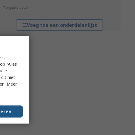
*prijsindicatie
Voeg toe aan onderdelenlijst
es,
op "Alles
iële
dit niet
ken. Meer
geren