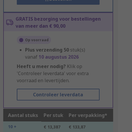
GRATIS bezorging voor bestellingen
van meer dan € 90,00
Op voorraad
Plus verzending
50
stuk(s)
vanaf
10 augustus 2026
Heeft u meer nodig?
Klik op
'Controleer leverdata' voor extra
voorraad en levertijden.
Controleer leverdata
Aantal stuks
Per stuk
Per verpakking*
10 +
€ 13,387
€ 133,87