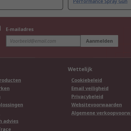
Performance Spray Gun
n
E-mailadres
Aanmelden
Wettelijk
producten
Cookiebeleid
rken
Email veiligheid
n
Privacybeleid
lossingen
Websitevoorwaarden
n
Algemene verkoopvoorw
h advies
Trace