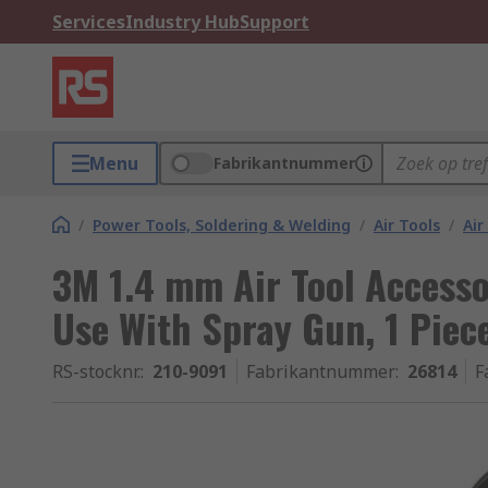
Services
Industry Hub
Support
Menu
Fabrikantnummer
/
Power Tools, Soldering & Welding
/
Air Tools
/
Air
3M 1.4 mm Air Tool Accesso
Use With Spray Gun, 1 Piec
RS-stocknr.
:
210-9091
Fabrikantnummer
:
26814
F