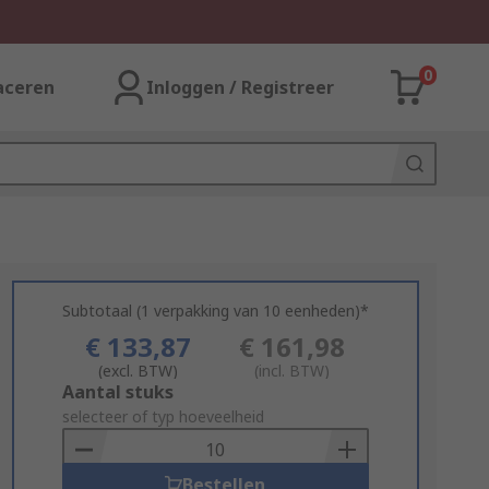
0
aceren
Inloggen / Registreer
Subtotaal (1 verpakking van 10 eenheden)*
€ 133,87
€ 161,98
(excl. BTW)
(incl. BTW)
Add
Aantal stuks
to
selecteer of typ hoeveelheid
Basket
Bestellen