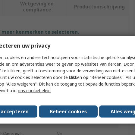
Wetgeving en
Productomschrijving
compliance
f meer kenmerken te selecteren.
ecteren uw privacy
uut
Waarde
n cookies en andere technologieën voor statistische gebruiksanalys
3M
tie en om advertenties weer te geven op websites van derden. Door 
 te klikken, geeft u toestemming voor de verwerking van niet-essent
 Type
Air Tool Accessory
kunt uw cookies selecteren door te klikken op "Beheer cookies". Als u 
 u op "Alles weigeren". Dit kan de toegang tot bepaalde functies beper
e
Atomizing Head
vindt u in
ons cookiebeleid
With
Spray Gun
of Pieces
1
s accepteren
Beheer cookies
Alles wei
1.4 mm
s/Approvals
No