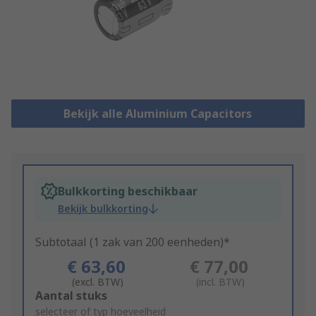
Bekijk alle Aluminium Capacitors
Bulkkorting beschikbaar
Bekijk bulkkorting
Subtotaal (1 zak van 200 eenheden)*
€ 63,60
€ 77,00
(excl. BTW)
(incl. BTW)
Add
Aantal stuks
to
selecteer of typ hoeveelheid