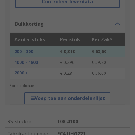
Controleer leverdata
Bulkkorting
Aantal stuks
Per stuk
Per Zak*
200 - 800
€ 0,318
€ 63,60
1000 - 1800
€ 0,296
€ 59,20
2000 +
€ 0,28
€ 56,00
*prijsindicatie
Voeg toe aan onderdelenlijst
RS-stocknr.
:
108-4100
Fabrikantnummer
:
ECA1JHG221