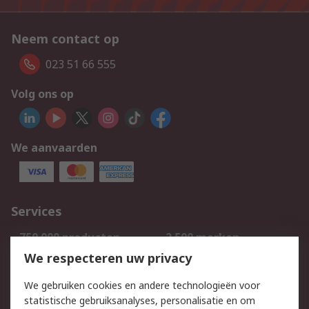
Neem contact op
023 51 66 555
Volg ons op
We aanvaarden
Services
750.000 producten
2.500 merken
Bestellen
Inkoopoplossingen
We respecteren uw privacy
Retouren
Technisch advies
We gebruiken cookies en andere technologieën voor
Track & Trace
statistische gebruiksanalyses, personalisatie en om