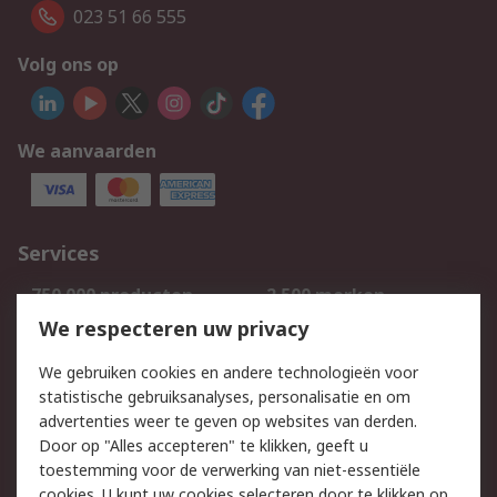
023 51 66 555
Volg ons op
We aanvaarden
Services
750.000 producten
2.500 merken
Bestellen
Inkoopoplossingen
We respecteren uw privacy
Retouren
Technisch advies
We gebruiken cookies en andere technologieën voor
Track & Trace
statistische gebruiksanalyses, personalisatie en om
advertenties weer te geven op websites van derden.
Wettelijk
Door op "Alles accepteren" te klikken, geeft u
toestemming voor de verwerking van niet-essentiële
Cookiebeleid
Email veiligheid
cookies. U kunt uw cookies selecteren door te klikken op