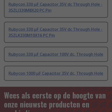
Rubycon 330 μF Capacitor 35V dc Through Hole -
35ZLJ330M8X20 PC Pin
Rubycon 330 μF Capacitor 35V dc Through Hole -
35ZLK330M10X16 PC Pin
Rubycon 330 μF Capacitor 100V dc, Through Hole
Rubycon 1000 μF Capacitor 35V dc, Through Hole
Wees als eerste op de hoogte van
onze nieuwste producten en