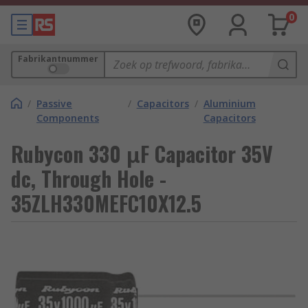
0
Fabrikantnummer
/
Passive
/
Capacitors
/
Aluminium
Components
Capacitors
Rubycon 330 μF Capacitor 35V
dc, Through Hole -
35ZLH330MEFC10X12.5