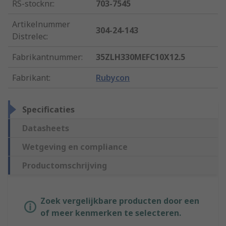
RS-stocknr.
:
703-7545
Artikelnummer
304-24-143
Distrelec
:
Fabrikantnummer
:
35ZLH330MEFC10X12.5
Fabrikant
:
Rubycon
Specificaties
Datasheets
Wetgeving en compliance
Productomschrijving
Zoek vergelijkbare producten door een
of meer kenmerken te selecteren.