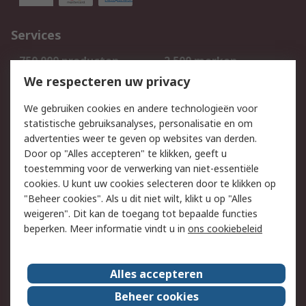
Services
750.000 producten
2.500 merken
Bestellen
Inkoopoplossingen
We respecteren uw privacy
Retouren
Technisch advies
We gebruiken cookies en andere technologieën voor
Track & Trace
statistische gebruiksanalyses, personalisatie en om
advertenties weer te geven op websites van derden.
Wettelijk
Door op "Alles accepteren" te klikken, geeft u
toestemming voor de verwerking van niet-essentiële
Cookiebeleid
Email veiligheid
cookies. U kunt uw cookies selecteren door te klikken op
Privacybeleid
Websitevoorwaarden
"Beheer cookies". Als u dit niet wilt, klikt u op "Alles
weigeren". Dit kan de toegang tot bepaalde functies
Algemene
beperken. Meer informatie vindt u in
ons cookiebeleid
verkoopvoorwaarden
Over RS
Alles accepteren
RS Group
Over ons
Beheer cookies