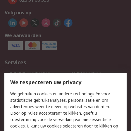
023 51 66 555
Volg ons op
We aanvaarden
Services
750.000 producten
2.500 merken
Bestellen
Inkoopoplossingen
We respecteren uw privacy
Retouren
Technisch advies
We gebruiken cookies en andere technologieën voor
Track & Trace
statistische gebruiksanalyses, personalisatie en om
advertenties weer te geven op websites van derden.
Wettelijk
Door op "Alles accepteren" te klikken, geeft u
toestemming voor de verwerking van niet-essentiële
Cookiebeleid
Email veiligheid
cookies. U kunt uw cookies selecteren door te klikken op