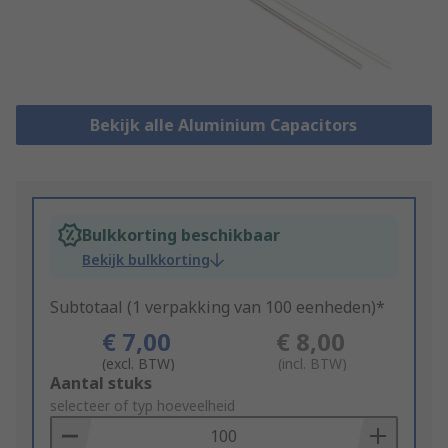
Bekijk alle Aluminium Capacitors
Bulkkorting beschikbaar
Bekijk bulkkorting
Subtotaal (1 verpakking van 100 eenheden)*
€ 7,00
€ 8,00
(excl. BTW)
(incl. BTW)
Add
Aantal stuks
to
selecteer of typ hoeveelheid
Basket