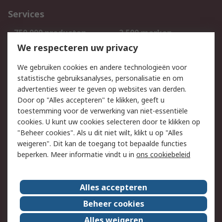
Services
750.000 producten
2.500 merken
Bestellen
Inkoopoplossingen
We respecteren uw privacy
Retouren
Technisch advies
We gebruiken cookies en andere technologieën voor
Track & Trace
statistische gebruiksanalyses, personalisatie en om
advertenties weer te geven op websites van derden.
Wettelijk
Door op "Alles accepteren" te klikken, geeft u
toestemming voor de verwerking van niet-essentiële
Cookiebeleid
Email veiligheid
cookies. U kunt uw cookies selecteren door te klikken op
Privacybeleid
Websitevoorwaarden
"Beheer cookies". Als u dit niet wilt, klikt u op "Alles
weigeren". Dit kan de toegang tot bepaalde functies
Algemene
beperken. Meer informatie vindt u in
ons cookiebeleid
verkoopvoorwaarden
Over RS
Alles accepteren
RS Group
Over ons
Beheer cookies
RS wereldwijd
Werken bij RS
Alles weigeren