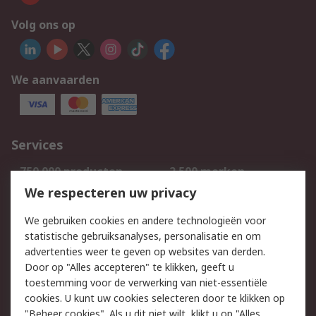
Volg ons op
We aanvaarden
Services
750.000 producten
2.500 merken
Bestellen
Inkoopoplossingen
We respecteren uw privacy
Retouren
Technisch advies
We gebruiken cookies en andere technologieën voor
Track & Trace
statistische gebruiksanalyses, personalisatie en om
advertenties weer te geven op websites van derden.
Wettelijk
Door op "Alles accepteren" te klikken, geeft u
toestemming voor de verwerking van niet-essentiële
Cookiebeleid
Email veiligheid
cookies. U kunt uw cookies selecteren door te klikken op
Privacybeleid
Websitevoorwaarden
"Beheer cookies". Als u dit niet wilt, klikt u op "Alles