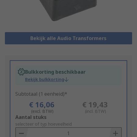
Bekijk alle Audio Transformers
Bulkkorting beschikbaar
Bekijk bulkkorting
Subtotaal (1 eenheid)*
€ 16,06
€ 19,43
(excl. BTW)
(incl. BTW)
Add
Aantal stuks
to
selecteer of typ hoeveelheid
Basket