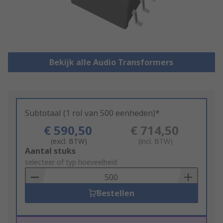
Bekijk alle Audio Transformers
Subtotaal (1 rol van 500 eenheden)*
€ 590,50
€ 714,50
(excl. BTW)
(incl. BTW)
Add
Aantal stuks
to
selecteer of typ hoeveelheid
Basket
Bestellen