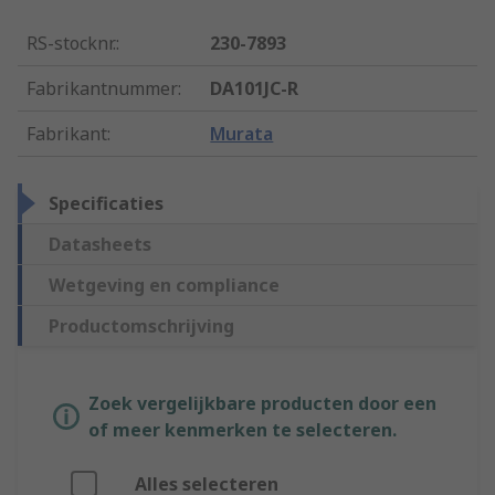
RS-stocknr.
:
230-7893
Fabrikantnummer
:
DA101JC-R
Fabrikant
:
Murata
Specificaties
Datasheets
Wetgeving en compliance
Productomschrijving
Zoek vergelijkbare producten door een
of meer kenmerken te selecteren.
Alles selecteren