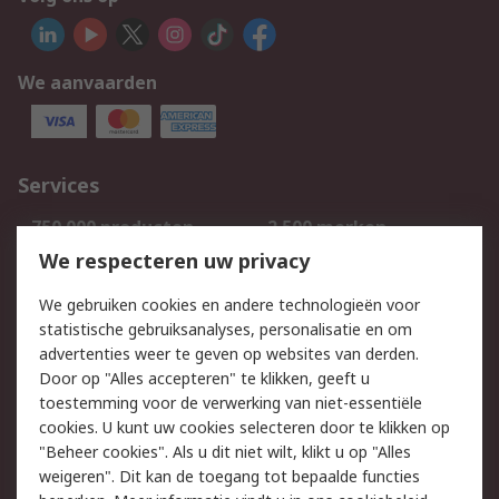
We aanvaarden
Services
750.000 producten
2.500 merken
Bestellen
Inkoopoplossingen
We respecteren uw privacy
Retouren
Technisch advies
We gebruiken cookies en andere technologieën voor
Track & Trace
statistische gebruiksanalyses, personalisatie en om
advertenties weer te geven op websites van derden.
Wettelijk
Door op "Alles accepteren" te klikken, geeft u
toestemming voor de verwerking van niet-essentiële
Cookiebeleid
Email veiligheid
cookies. U kunt uw cookies selecteren door te klikken op
Privacybeleid
Websitevoorwaarden
"Beheer cookies". Als u dit niet wilt, klikt u op "Alles
weigeren". Dit kan de toegang tot bepaalde functies
Algemene