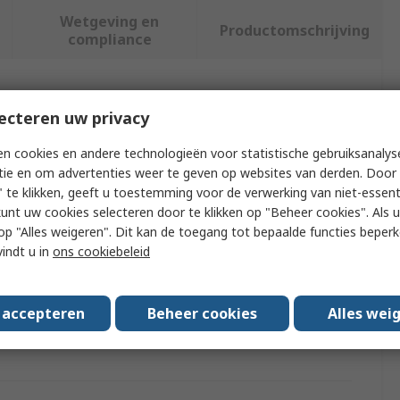
Wetgeving en
Productomschrijving
compliance
f meer kenmerken te selecteren.
ecteren uw privacy
Waarde
n cookies en andere technologieën voor statistische gebruiksanalys
tie en om advertenties weer te geven op websites van derden. Door 
TE Connectivity
 te klikken, geeft u toestemming voor de verwerking van niet-essent
kunt uw cookies selecteren door te klikken op "Beheer cookies". Als u 
Automotive Connector Backshell
 u op "Alles weigeren". Dit kan de toegang tot bepaalde functies beper
vindt u in
ons cookiebeleid
ELO
tacts
28
s accepteren
Beheer cookies
Alles wei