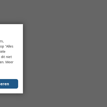
es,
op "Alles
iële
dit niet
ken. Meer
geren