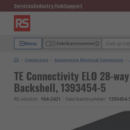
Services
Industry Hub
Support
Menu
Fabrikantnummer
/
Connectors
/
Automotive Electrical Connectors
/
TE Connectivity ELO 28-wa
Backshell, 1393454-5
RS-stocknr.
:
164-2421
Fabrikantnummer
:
1393454-