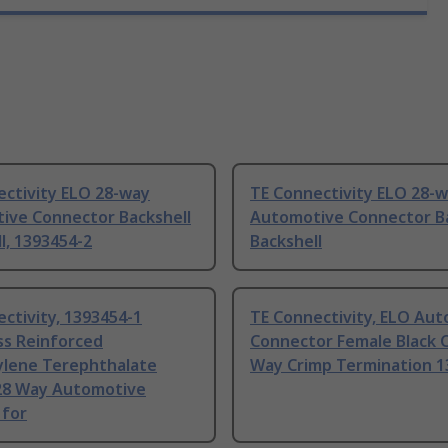
ectivity ELO 28-way
TE Connectivity ELO 28-
ive Connector Backshell
Automotive Connector Ba
l, 1393454-2
Backshell
ctivity, 1393454-1
TE Connectivity, ELO Au
ss Reinforced
Connector Female Black C
ylene Terephthalate
Way Crimp Termination 1
28 Way Automotive
 for