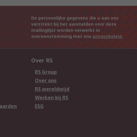
De persoonlijke gegevens die u aan ons
verstrekt bij het aanmelden voor deze
mailinglijst worden verwerkt in
overeenstemming met ons
privacybeleid
.
Over RS
RS Group
Over ons
RS wereldwijd
Werken bij RS
aarden
ESG