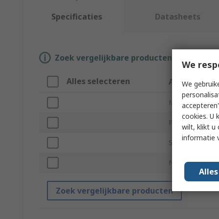
Specificaties
Datasheets
Zoek vergelijkbare producten door een o
We resp
Alles selecteren
Attribuut
We gebruike
personalisa
Merk
accepteren"
cookies. U 
Product Type
wilt, klikt
informatie 
Series
Number of Con
Alle
Zoek vergelijkbare producten