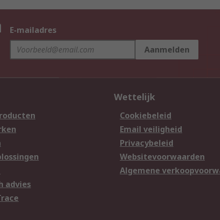
n
E-mailadres
Aanmelden
Wettelijk
producten
Cookiebeleid
rken
Email veiligheid
n
Privacybeleid
lossingen
Websitevoorwaarden
n
Algemene verkoopvoorw
h advies
Trace