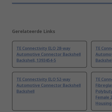
Gerelateerde Links
TE Connectivity ELO 28-way
TE Conn
Automotive Connector Backshell
Automot
Backshell, 1393454-5
Backshel
TE Connectivity ELO 52-way
TE Conne
Automotive Connector Backshell
Fibregla
Backshell
Polybut
Female 
Housing