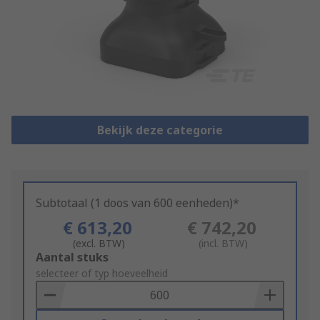
Bekijk deze categorie
Subtotaal (1 doos van 600 eenheden)*
€ 613,20
€ 742,20
(excl. BTW)
(incl. BTW)
Add
Aantal stuks
to
selecteer of typ hoeveelheid
Basket