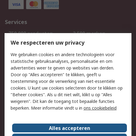
Services
750.000 producten
2.500 merken
Bestellen
Inkoopoplossingen
We respecteren uw privacy
Retouren
Technisch advies
We gebruiken cookies en andere technologieën voor
Track & Trace
statistische gebruiksanalyses, personalisatie en om
advertenties weer te geven op websites van derden.
Wettelijk
Door op "Alles accepteren" te klikken, geeft u
toestemming voor de verwerking van niet-essentiële
Cookiebeleid
Email veiligheid
cookies. U kunt uw cookies selecteren door te klikken op
Privacybeleid
Websitevoorwaarden
"Beheer cookies". Als u dit niet wilt, klikt u op "Alles
weigeren". Dit kan de toegang tot bepaalde functies
Algemene
beperken. Meer informatie vindt u in
ons cookiebeleid
verkoopvoorwaarden
Over RS
Alles accepteren