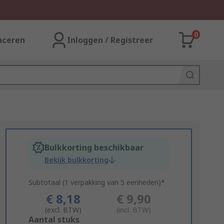
0
aceren
Inloggen / Registreer
Bulkkorting beschikbaar
Bekijk bulkkorting
Subtotaal (1 verpakking van 5 eenheden)*
€ 8,18
€ 9,90
(excl. BTW)
(incl. BTW)
Add
Aantal stuks