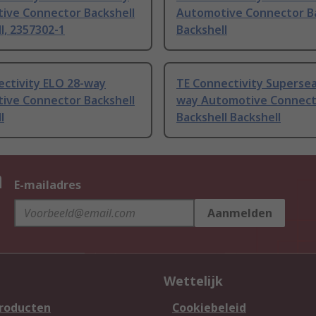
ive Connector Backshell
Automotive Connector Ba
l, 2357302-1
Backshell
ectivity ELO 28-way
TE Connectivity Supersea
ive Connector Backshell
way Automotive Connect
l
Backshell Backshell
n
E-mailadres
Aanmelden
Wettelijk
producten
Cookiebeleid