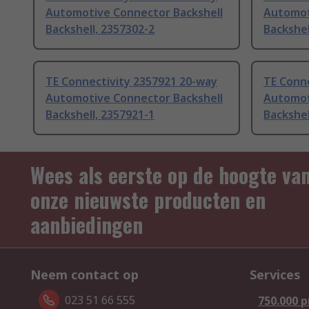
Automotive Connector Backshell
Automot
Backshell, 2357302-2
Backshel
TE Connectivity 2357921 20-way
TE Conn
Automotive Connector Backshell
Automot
Backshell, 2357921-1
Backshel
Wees als eerste op de hoogte va
onze nieuwste producten en
aanbiedingen
Neem contact op
Services
023 51 66 555
750.000 