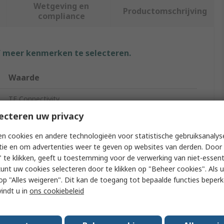
Wetgeving en
Productomschrijving
compliance
f meer kenmerken te selecteren.
Waarde
TE Connectivity
ecteren uw privacy
Automotive Connector Backshell
n cookies en andere technologieën voor statistische gebruiksanalys
Backshell
tie en om advertenties weer te geven op websites van derden. Door 
 te klikken, geeft u toestemming voor de verwerking van niet-essent
2357302
kunt uw cookies selecteren door te klikken op "Beheer cookies". Als u 
 u op "Alles weigeren". Dit kan de toegang tot bepaalde functies beper
Black
vindt u in
ons cookiebeleid
33.2mm
38.5mm