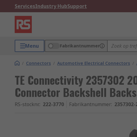
Services
Industry Hub
Support
Menu
Fabrikantnummer
/
Connectors
/
Automotive Electrical Connectors
/
TE Connectivity 2357302 2
Connector Backshell Backs
RS-stocknr.
:
222-3770
Fabrikantnummer
:
2357302-