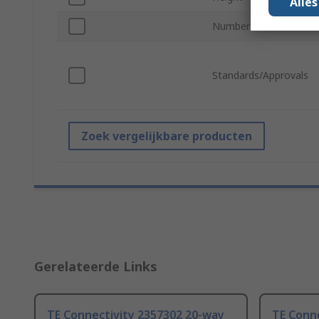
Alle
Number of Contacts
Standards/Approvals
Zoek vergelijkbare producten
Gerelateerde Links
TE Connectivity 2357302 20-way
TE Conn