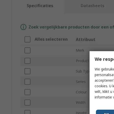
Specificaties
Datasheets
Zoek vergelijkbare producten door een o
Alles selecteren
Attribuut
Merk
We resp
Product Type
We gebruike
Sub Type
personalisa
accepteren"
Series
cookies. U 
wilt, klikt
Colour
informatie 
Width
Height