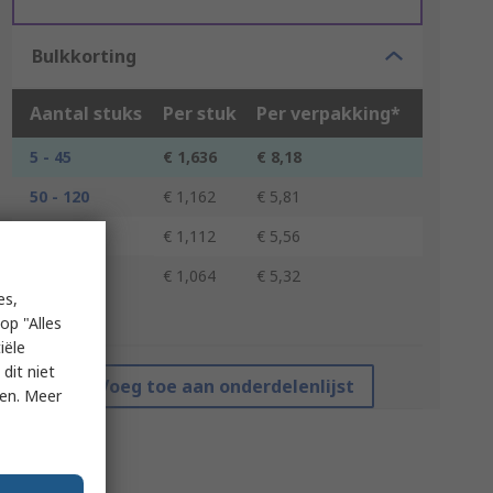
Bulkkorting
Aantal stuks
Per stuk
Per verpakking*
5 - 45
€ 1,636
€ 8,18
50 - 120
€ 1,162
€ 5,81
125 - 245
€ 1,112
€ 5,56
250 +
€ 1,064
€ 5,32
es,
op "Alles
*prijsindicatie
iële
dit niet
Voeg toe aan onderdelenlijst
ken. Meer