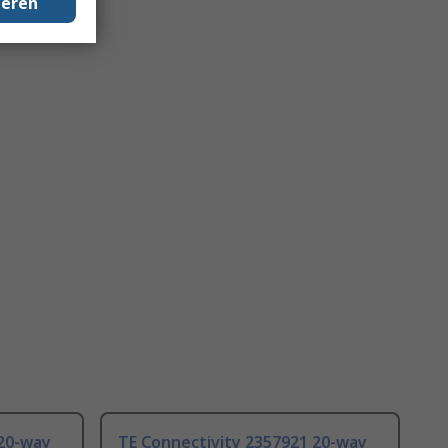
geren
 20-way
TE Connectivity 2357921 20-way