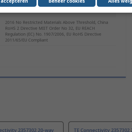
s accepteren
Beheer cookies
Alles wei
20
2016 No Restricted Materials Above Threshold, China
RoHS 2 Directive MIIT Order No 32, EU REACH
Regulation (EC) No. 1907/2006, EU RoHS Directive
2011/65/EU Compliant
ectivity 2357302 20-way
TE Connectivity 2357302