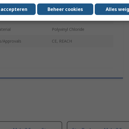
900mm
s accepteren
Beheer cookies
Alles wei
lour
Black
terial
Polyvinyl Chloride
s/Approvals
CE, REACH