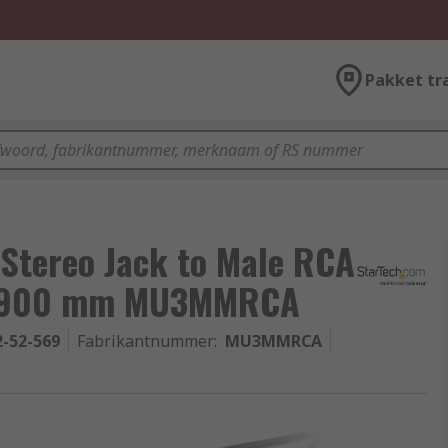
Pakket tr
Stereo Jack to Male RCA
ck, 900 mm MU3MMRCA
2-52-569
Fabrikantnummer
:
MU3MMRCA