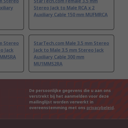
m Stereo
StarTech.com Female 3.5 mm
xiliary
Stereo Jack to Male RCA x 2
Auxiliary Cable 150 mm MUFMRCA
m Stereo
StarTech.com Male 3.5 mm Stereo
o Jack
Jack to Male 3.5 mm Stereo Jack
U6MMSRA
Auxiliary Cable 300 mm
MU1MMS2RA
De persoonlijke gegevens die u aan ons
verstrekt bij het aanmelden voor deze
mailinglijst worden verwerkt in
overeenstemming met ons
privacybeleid
.