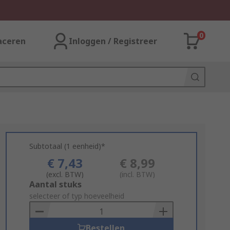
0
aceren
Inloggen / Registreer
Subtotaal (1 eenheid)*
€ 7,43
€ 8,99
(excl. BTW)
(incl. BTW)
Add
Aantal stuks
to
selecteer of typ hoeveelheid
Basket
Bestellen