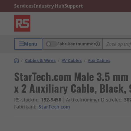
Services
Industry Hub
Support
Menu
Fabrikantnummer
/
Cables & Wires
/
AV Cables
/
Aux Cables
StarTech.com Male 3.5 mm 
x 2 Auxiliary Cable, Bla
RS-stocknr.
:
192-9458
Artikelnummer Distrelec
:
30
Fabrikant
:
StarTech.com