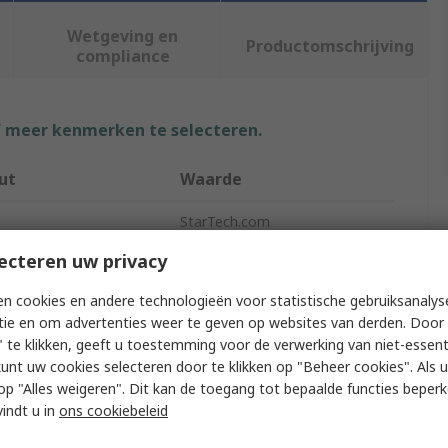
Wetgeving en
Productomschrijving
compliance
f meer kenmerken te selecteren.
ut
Waarde
StarTech.com
ecteren uw privacy
Type
Auxiliary Cable
n cookies en andere technologieën voor statistische gebruiksanalys
r Type A
3.5 mm Stereo Jack
tie en om advertenties weer te geven op websites van derden. Door 
 te klikken, geeft u toestemming voor de verwerking van niet-essent
r Type B
RCA x 2
kunt uw cookies selecteren door te klikken op "Beheer cookies". Als u 
r Gender A
Male
 u op "Alles weigeren". Dit kan de toegang tot bepaalde functies beper
vindt u in
ons cookiebeleid
r Gender B
Male