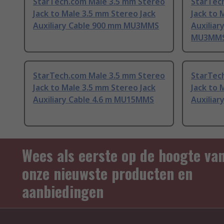
StarTech.com Male 3.5 mm Stereo
StarTec
Jack to Male 3.5 mm Stereo Jack
Jack to 
Auxiliary Cable 900 mm MU3MMS
Auxiliar
MU3MM
StarTech.com Male 3.5 mm Stereo
StarTec
Jack to Male 3.5 mm Stereo Jack
Jack to 
Auxiliary Cable 4.6 m MU15MMS
Auxilia
Wees als eerste op de hoogte va
onze nieuwste producten en
aanbiedingen