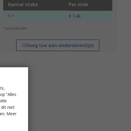
Aantal stuks
Per stuk
1 +
€ 7,43
*prijsindicatie
Voeg toe aan onderdelenlijst
es,
op "Alles
iële
dit niet
ken. Meer