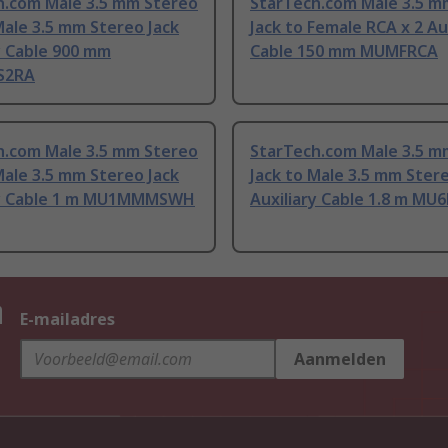
h.com Male 3.5 mm Stereo
StarTech.com Male 3.5 m
Male 3.5 mm Stereo Jack
Jack to Female RCA x 2 Au
y Cable 900 mm
Cable 150 mm MUMFRCA
S2RA
h.com Male 3.5 mm Stereo
StarTech.com Male 3.5 m
Male 3.5 mm Stereo Jack
Jack to Male 3.5 mm Stere
ry Cable 1 m MU1MMMSWH
Auxiliary Cable 1.8 m M
n
E-mailadres
Aanmelden