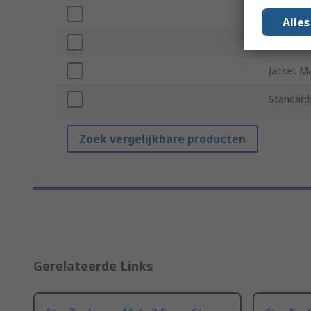
Length
Alle
Jacket Co
Jacket Ma
Standard
Zoek vergelijkbare producten
Gerelateerde Links