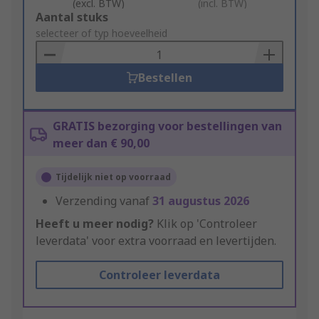
(excl. BTW)
(incl. BTW)
Add
Aantal stuks
to
selecteer of typ hoeveelheid
Basket
Bestellen
GRATIS bezorging voor bestellingen van
meer dan € 90,00
Tijdelijk niet op voorraad
Verzending vanaf
31 augustus 2026
Heeft u meer nodig?
Klik op 'Controleer
leverdata' voor extra voorraad en levertijden.
Controleer leverdata