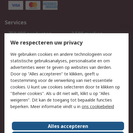
Services
750.000 producten
2.500 merken
Bestellen
Inkoopoplossingen
We respecteren uw privacy
Retouren
Technisch advies
We gebruiken cookies en andere technologieën voor
Track & Trace
statistische gebruiksanalyses, personalisatie en om
advertenties weer te geven op websites van derden.
Wettelijk
Door op "Alles accepteren" te klikken, geeft u
toestemming voor de verwerking van niet-essentiële
Cookiebeleid
Email veiligheid
cookies. U kunt uw cookies selecteren door te klikken op
Privacybeleid
Websitevoorwaarden
"Beheer cookies". Als u dit niet wilt, klikt u op "Alles
weigeren". Dit kan de toegang tot bepaalde functies
Algemene
beperken. Meer informatie vindt u in
ons cookiebeleid
verkoopvoorwaarden
Over RS
Alles accepteren