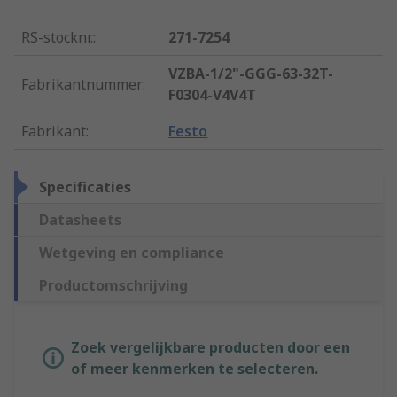
RS-stocknr.
:
271-7254
VZBA-1/2"-GGG-63-32T-
Fabrikantnummer
:
F0304-V4V4T
Fabrikant
:
Festo
Specificaties
Datasheets
Wetgeving en compliance
Productomschrijving
Zoek vergelijkbare producten door een
of meer kenmerken te selecteren.