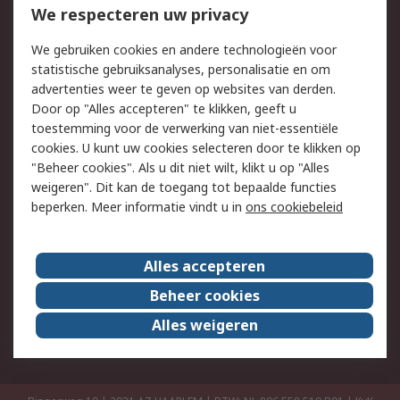
Bestellen
Inkoopoplossingen
We respecteren uw privacy
Retouren
Technisch advies
We gebruiken cookies en andere technologieën voor
Track & Trace
statistische gebruiksanalyses, personalisatie en om
advertenties weer te geven op websites van derden.
Wettelijk
Door op "Alles accepteren" te klikken, geeft u
toestemming voor de verwerking van niet-essentiële
Cookiebeleid
Email veiligheid
cookies. U kunt uw cookies selecteren door te klikken op
Privacybeleid
Websitevoorwaarden
"Beheer cookies". Als u dit niet wilt, klikt u op "Alles
weigeren". Dit kan de toegang tot bepaalde functies
Algemene
beperken. Meer informatie vindt u in
ons cookiebeleid
verkoopvoorwaarden
Over RS
Alles accepteren
RS Group
Over ons
Beheer cookies
RS wereldwijd
Werken bij RS
Alles weigeren
ESG