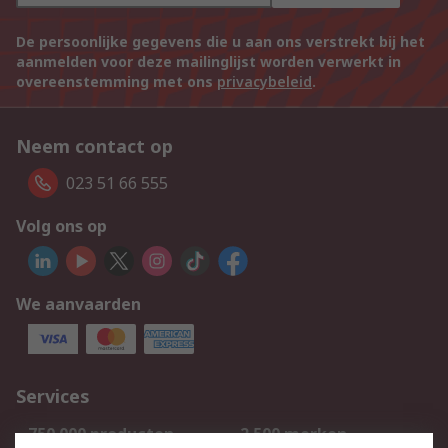
De persoonlijke gegevens die u aan ons verstrekt bij het
aanmelden voor deze mailinglijst worden verwerkt in
overeenstemming met ons
privacybeleid
.
Neem contact op
023 51 66 555
Volg ons op
We aanvaarden
Services
750.000 producten
2.500 merken