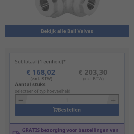
Bekijk alle Ball Valves
Subtotaal (1 eenheid)*
€ 168,02
€ 203,30
(excl. BTW)
(incl. BTW)
Add
Aantal stuks
to
selecteer of typ hoeveelheid
Basket
Bestellen
GRATIS bezorging voor bestellingen van