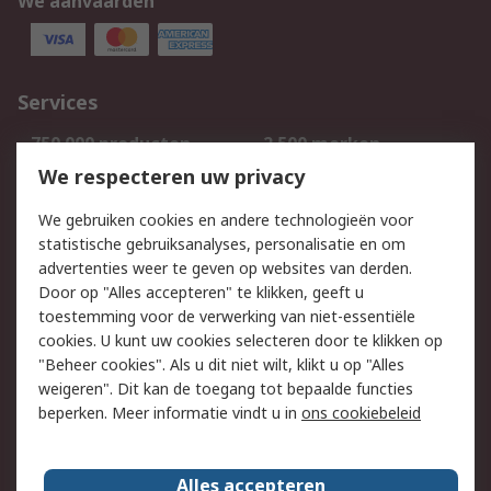
We aanvaarden
Services
750.000 producten
2.500 merken
Bestellen
Inkoopoplossingen
We respecteren uw privacy
Retouren
Technisch advies
We gebruiken cookies en andere technologieën voor
Track & Trace
statistische gebruiksanalyses, personalisatie en om
advertenties weer te geven op websites van derden.
Wettelijk
Door op "Alles accepteren" te klikken, geeft u
toestemming voor de verwerking van niet-essentiële
Cookiebeleid
Email veiligheid
cookies. U kunt uw cookies selecteren door te klikken op
Privacybeleid
Websitevoorwaarden
"Beheer cookies". Als u dit niet wilt, klikt u op "Alles
weigeren". Dit kan de toegang tot bepaalde functies
Algemene
beperken. Meer informatie vindt u in
ons cookiebeleid
verkoopvoorwaarden
Over RS
Alles accepteren