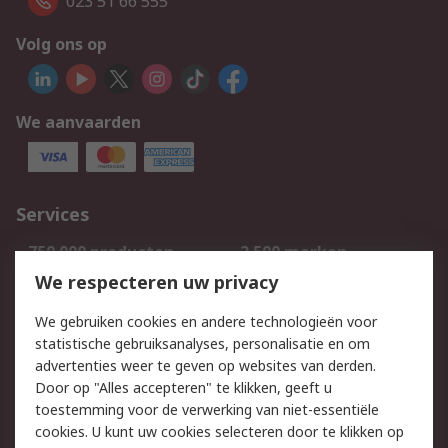
023 51 66 555
Volg ons op
We aanvaarden
Services
750.000 producten
2.500 merken
Bestellen
Inkoopoplossingen
We respecteren uw privacy
Retouren
Technisch advies
We gebruiken cookies en andere technologieën voor
Track & Trace
statistische gebruiksanalyses, personalisatie en om
advertenties weer te geven op websites van derden.
Wettelijk
Door op "Alles accepteren" te klikken, geeft u
toestemming voor de verwerking van niet-essentiële
Cookiebeleid
Email veiligheid
cookies. U kunt uw cookies selecteren door te klikken op