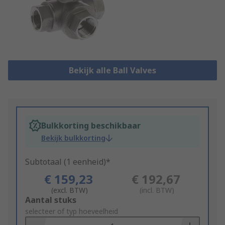
Bekijk alle Ball Valves
Bulkkorting beschikbaar
Bekijk bulkkorting
Subtotaal (1 eenheid)*
€ 159,23
€ 192,67
(excl. BTW)
(incl. BTW)
Add
Aantal stuks
to
selecteer of typ hoeveelheid
Basket