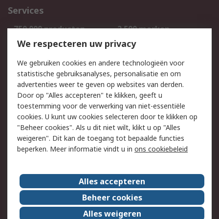
Services
750.000 producten
2.500 merken
Bestellen
Inkoopoplossingen
We respecteren uw privacy
Retouren
Technisch advies
We gebruiken cookies en andere technologieën voor
Track & Trace
statistische gebruiksanalyses, personalisatie en om
advertenties weer te geven op websites van derden.
Wettelijk
Door op "Alles accepteren" te klikken, geeft u
toestemming voor de verwerking van niet-essentiële
Cookiebeleid
Email veiligheid
cookies. U kunt uw cookies selecteren door te klikken op
Privacybeleid
Websitevoorwaarden
"Beheer cookies". Als u dit niet wilt, klikt u op "Alles
weigeren". Dit kan de toegang tot bepaalde functies
Algemene
beperken. Meer informatie vindt u in
ons cookiebeleid
verkoopvoorwaarden
Over RS
Alles accepteren
RS Group
Over ons
Beheer cookies
RS wereldwijd
Werken bij RS
Alles weigeren