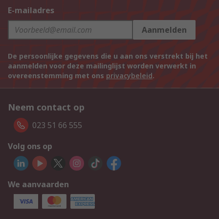
E-mailadres
Aanmelden
De persoonlijke gegevens die u aan ons verstrekt bij het
aanmelden voor deze mailinglijst worden verwerkt in
overeenstemming met ons
privacybeleid
.
Neem contact op
023 51 66 555
Volg ons op
We aanvaarden