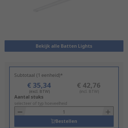
Bekijk alle Batten Lights
Subtotaal (1 eenheid)*
€ 35,34
€ 42,76
(excl. BTW)
(incl. BTW)
Add
Aantal stuks
to
selecteer of typ hoeveelheid
Basket
Bestellen