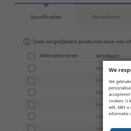
Specificaties
Datasheets
Zoek vergelijkbare producten door een o
Alles selecteren
Attribuut
Merk
We resp
Product Type
We gebruike
personalisa
Number of Conta
accepteren"
cookies. U 
Mount Type
wilt, klikt
informatie 
Current
Voltage