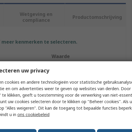
Wetgeving en
Productomschrijving
compliance
f meer kenmerken te selecteren.
Waarde
Anderson Power Products
ecteren uw privacy
Battery Connector
n cookies en andere technologieën voor statistische gebruiksanalys
tie en om advertenties weer te geven op websites van derden. Door 
cts
2
 te klikken, geeft u toestemming voor de verwerking van niet-essent
kunt uw cookies selecteren door te klikken op "Beheer cookies". Als u 
Cable
 u op "Alles weigeren". Dit kan de toegang tot bepaalde functies beper
vindt u in
ons cookiebeleid
350A
150V