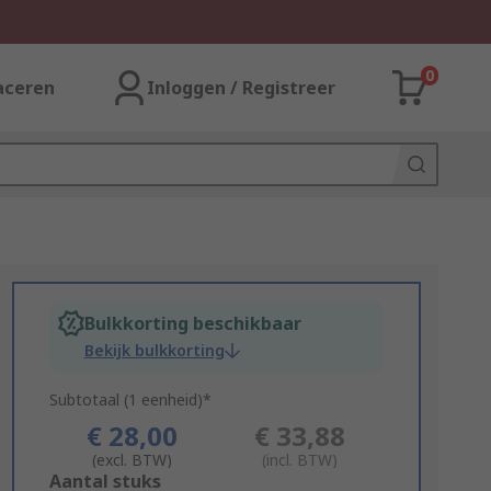
0
aceren
Inloggen / Registreer
Bulkkorting beschikbaar
Bekijk bulkkorting
Subtotaal (1 eenheid)*
€ 28,00
€ 33,88
(excl. BTW)
(incl. BTW)
Add
Aantal stuks