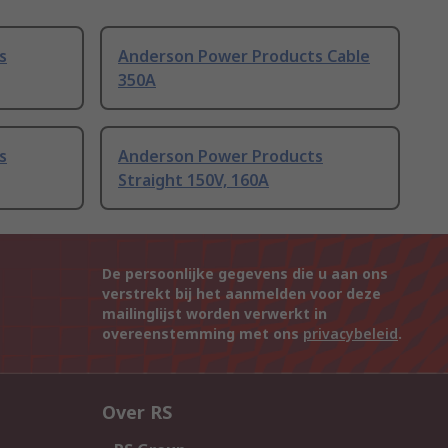
s
Anderson Power Products Cable
350A
s
Anderson Power Products
Straight 150V, 160A
De persoonlijke gegevens die u aan ons
verstrekt bij het aanmelden voor deze
mailinglijst worden verwerkt in
overeenstemming met ons
privacybeleid
.
Over RS