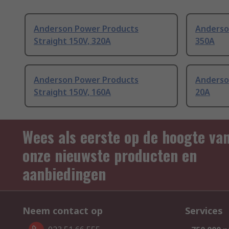
Anderson Power Products
Anderso
Straight 150V, 320A
350A
Anderson Power Products
Anderso
Straight 150V, 160A
20A
Wees als eerste op de hoogte va
onze nieuwste producten en
aanbiedingen
Neem contact op
Services