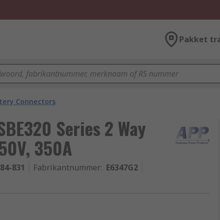
Pakket tr
tery Connectors
SBE320 Series 2 Way
150V, 350A
-84-831
Fabrikantnummer
:
E6347G2