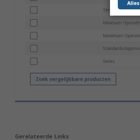
Alle
Termination Type
Minimum Operati
Maximum Operati
Standards/Approv
Series
Zoek vergelijkbare producten
Gerelateerde Links