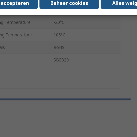
s accepteren
Beheer cookies
Alles wei
Crimp
ng Temperature
-20°C
ng Temperature
105°C
als
RoHS
SBE320