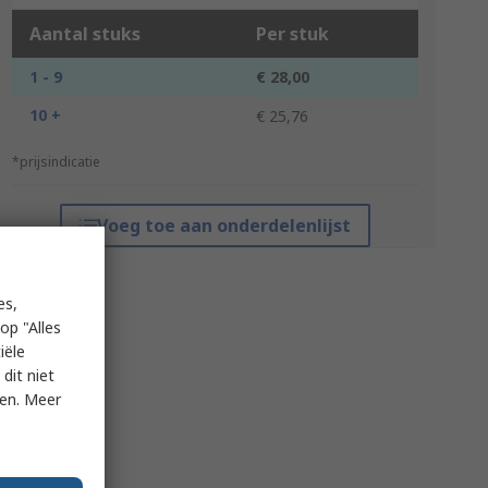
Aantal stuks
Per stuk
1 - 9
€ 28,00
10 +
€ 25,76
*prijsindicatie
Voeg toe aan onderdelenlijst
es,
op "Alles
iële
dit niet
ken. Meer