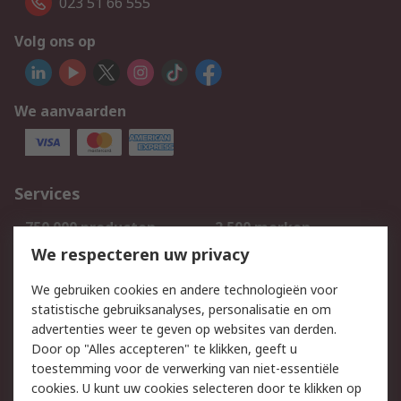
023 51 66 555
Volg ons op
We aanvaarden
Services
750.000 producten
2.500 merken
Bestellen
Inkoopoplossingen
We respecteren uw privacy
Retouren
Technisch advies
We gebruiken cookies en andere technologieën voor
Track & Trace
statistische gebruiksanalyses, personalisatie en om
advertenties weer te geven op websites van derden.
Wettelijk
Door op "Alles accepteren" te klikken, geeft u
toestemming voor de verwerking van niet-essentiële
Cookiebeleid
Email veiligheid
cookies. U kunt uw cookies selecteren door te klikken op