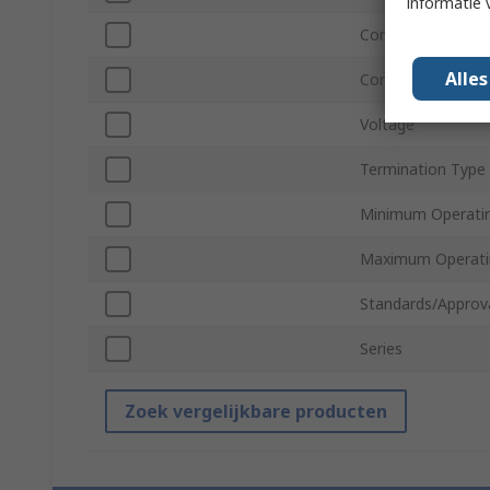
informatie 
Connector Gende
Alle
Contact Material
Voltage
Termination Type
Minimum Operati
Maximum Operati
Standards/Approv
Series
Zoek vergelijkbare producten