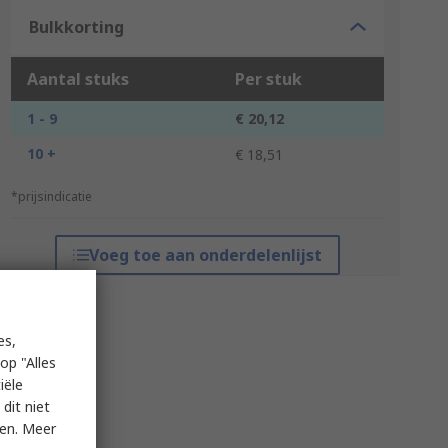
Bulkkorting
Aantal stuks
Per stuk
1 - 9
€ 20,12
10 +
€ 18,51
*prijsindicatie
Voeg toe aan onderdelenlijst
es,
op "Alles
iële
dit niet
ken. Meer