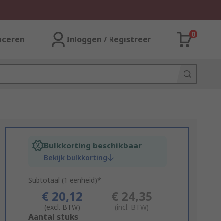
0
aceren
Inloggen / Registreer
Bulkkorting beschikbaar
Bekijk bulkkorting
Subtotaal (1 eenheid)*
€ 20,12
€ 24,35
(excl. BTW)
(incl. BTW)
Add
Aantal stuks