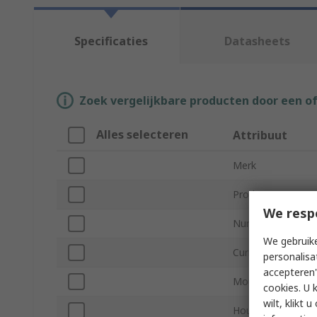
Specificaties
Datasheets
Zoek vergelijkbare producten door een o
Alles selecteren
Attribuut
Merk
Product Type
We resp
Number of Conta
We gebruike
Current
personalisa
accepteren"
Mount Type
cookies. U 
wilt, klikt
Housing Material