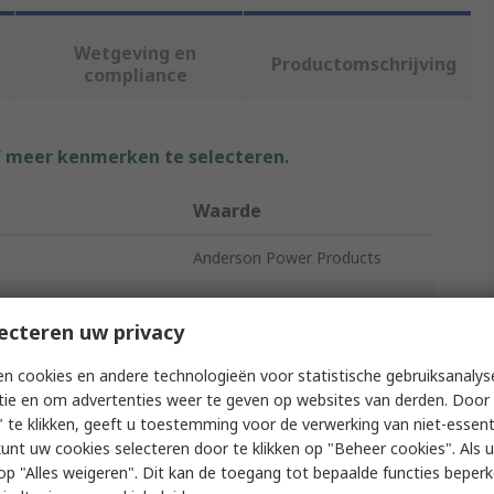
Wetgeving en
Productomschrijving
compliance
f meer kenmerken te selecteren.
Waarde
Anderson Power Products
Battery Connector
ecteren uw privacy
cts
2
n cookies en andere technologieën voor statistische gebruiksanalys
175A
tie en om advertenties weer te geven op websites van derden. Door 
 te klikken, geeft u toestemming voor de verwerking van niet-essent
Cable
kunt uw cookies selecteren door te klikken op "Beheer cookies". Als u 
 u op "Alles weigeren". Dit kan de toegang tot bepaalde functies beper
Polycarbonate