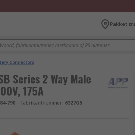
Pakket tr
tery Connectors
SB Series 2 Way Male
600V, 175A
-84-790
Fabrikantnummer
:
6327G5