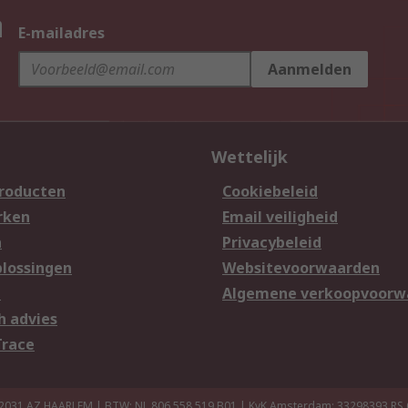
n
E-mailadres
Aanmelden
Wettelijk
producten
Cookiebeleid
rken
Email veiligheid
n
Privacybeleid
lossingen
Websitevoorwaarden
n
Algemene verkoopvoorw
h advies
Trace
 2031 AZ HAARLEM | BTW: NL 806 558 519.B01 | KvK Amsterdam: 33298393
RS 