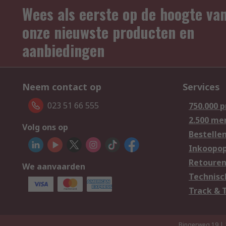
Wees als eerste op de hoogte va
onze nieuwste producten en
aanbiedingen
Neem contact op
Services
023 51 66 555
750.000 
2.500 me
Volg ons op
Bestelle
Inkoopop
Retoure
We aanvaarden
Technisc
Track & 
Bingerweg 19 |