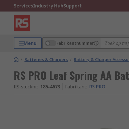
Services
Industry Hub
Support
Menu
Fabrikantnummer
/
Batteries & Chargers
/
Battery & Charger Accesso
RS PRO Leaf Spring AA Bat
RS-stocknr.
:
185-4673
Fabrikant
:
RS PRO