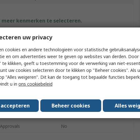
f meer kenmerken te selecteren.
t
Waarde
ecteren uw privacy
RS PRO
n cookies en andere technologieën voor statistische gebruiksanalys
tie en om advertenties weer te geven op websites van derden. Door 
 Battery Size
AA
 te klikken, geeft u toestemming voor de verwerking van niet-essent
kunt uw cookies selecteren door te klikken op "Beheer cookies". Als u 
ype
Battery Contact
 u op "Alles weigeren". Dit kan de toegang tot bepaalde functies beper
vindt u in
ons cookiebeleid
Cells
2
terial
Nickel Plated Steel
s accepteren
Beheer cookies
Alles wei
on Type
Leaf Spring
/Approvals
No