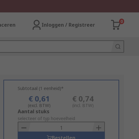
0
aceren
Inloggen / Registreer
Subtotaal (1 eenheid)*
€ 0,61
€ 0,74
(excl. BTW)
(incl. BTW)
Add
Aantal stuks
to
selecteer of typ hoeveelheid
Basket
Bestellen