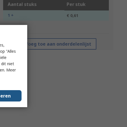
Aantal stuks
Per stuk
1 +
€ 0,61
*prijsindicatie
Voeg toe aan onderdelenlijst
es,
op "Alles
iële
dit niet
ken. Meer
geren