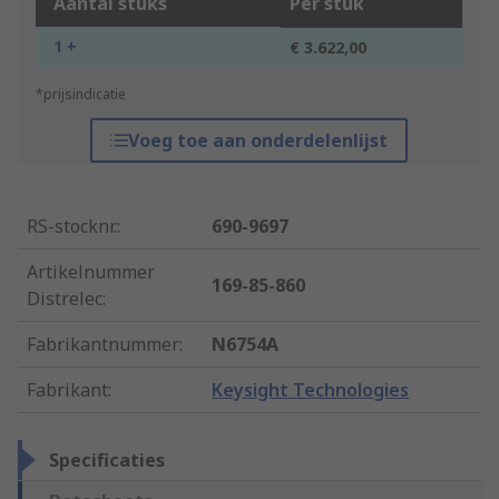
Aantal stuks
Per stuk
1 +
€ 3.622,00
*prijsindicatie
Voeg toe aan onderdelenlijst
RS-stocknr.
:
690-9697
Artikelnummer
169-85-860
Distrelec
:
Fabrikantnummer
:
N6754A
Fabrikant
:
Keysight Technologies
Specificaties