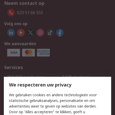
Neem contact op
023 51 66 555
Volg ons op
We aanvaarden
Services
750.000 producten
2.500 merken
Bestellen
Inkoopoplossingen
We respecteren uw privacy
Retouren
Technisch advies
We gebruiken cookies en andere technologieën voor
Track & Trace
statistische gebruiksanalyses, personalisatie en om
advertenties weer te geven op websites van derden.
Wettelijk
Door op "Alles accepteren" te klikken, geeft u