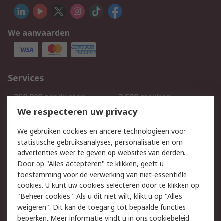
We aanvaarden
Services
750.000 producten
2.500 merken
Bestellen
Inkoopoplossingen
We respecteren uw privacy
Retouren
Technisch advies
We gebruiken cookies en andere technologieën voor
Track & Trace
statistische gebruiksanalyses, personalisatie en om
advertenties weer te geven op websites van derden.
Wettelijk
Door op "Alles accepteren" te klikken, geeft u
toestemming voor de verwerking van niet-essentiële
Cookiebeleid
Email veiligheid
cookies. U kunt uw cookies selecteren door te klikken op
Privacybeleid
Websitevoorwaarden
"Beheer cookies". Als u dit niet wilt, klikt u op "Alles
weigeren". Dit kan de toegang tot bepaalde functies
Algemene
beperken. Meer informatie vindt u in
ons cookiebeleid