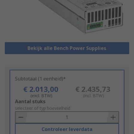
Bekijk alle Bench Power Supplies
Subtotaal (1 eenheid)*
€ 2.013,00
€ 2.435,73
(excl. BTW)
(incl. BTW)
Add
Aantal stuks
to
selecteer of typ hoeveelheid
Basket
Controleer leverdata