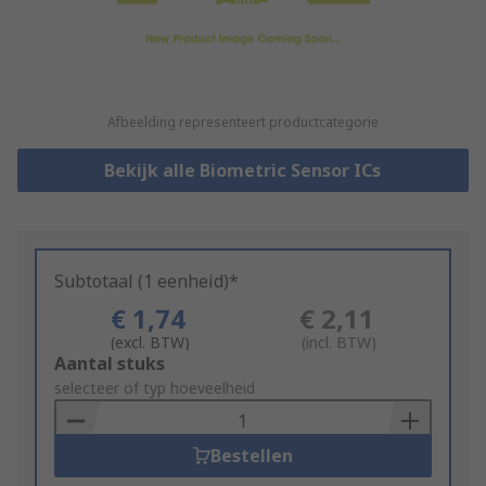
Afbeelding representeert productcategorie
Bekijk alle Biometric Sensor ICs
Subtotaal (1 eenheid)*
€ 1,74
€ 2,11
(excl. BTW)
(incl. BTW)
Add
Aantal stuks
to
selecteer of typ hoeveelheid
Basket
Bestellen