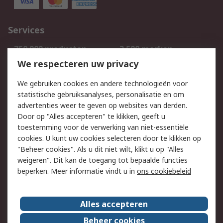
Services
750.000 producten
2.500 merken
Bestellen
Inkoopoplossingen
We respecteren uw privacy
Retouren
Technisch advies
We gebruiken cookies en andere technologieën voor
Track & Trace
statistische gebruiksanalyses, personalisatie en om
advertenties weer te geven op websites van derden.
Wettelijk
Door op "Alles accepteren" te klikken, geeft u
toestemming voor de verwerking van niet-essentiële
Cookiebeleid
Email veiligheid
cookies. U kunt uw cookies selecteren door te klikken op
Privacybeleid
Websitevoorwaarden
"Beheer cookies". Als u dit niet wilt, klikt u op "Alles
weigeren". Dit kan de toegang tot bepaalde functies
Algemene
beperken. Meer informatie vindt u in
ons cookiebeleid
verkoopvoorwaarden
Over RS
Alles accepteren
RS Group
Over ons
Beheer cookies