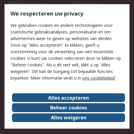
750.000 producten
2.500 merken
Bestellen
Inkoopoplossingen
We respecteren uw privacy
Retouren
Technisch advies
We gebruiken cookies en andere technologieën voor
Track & Trace
statistische gebruiksanalyses, personalisatie en om
advertenties weer te geven op websites van derden.
Wettelijk
Door op "Alles accepteren" te klikken, geeft u
toestemming voor de verwerking van niet-essentiële
Cookiebeleid
Email veiligheid
cookies. U kunt uw cookies selecteren door te klikken op
Privacybeleid
Websitevoorwaarden
"Beheer cookies". Als u dit niet wilt, klikt u op "Alles
weigeren". Dit kan de toegang tot bepaalde functies
Algemene
beperken. Meer informatie vindt u in
ons cookiebeleid
verkoopvoorwaarden
Over RS
Alles accepteren
RS Group
Over ons
Beheer cookies
RS wereldwijd
Werken bij RS
Alles weigeren
ESG