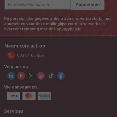
Aanmelden
De persoonlijke gegevens die u aan ons verstrekt bij het
aanmelden voor deze mailinglijst worden verwerkt in
overeenstemming met ons
privacybeleid
.
Neem contact op
023 51 66 555
Volg ons op
We aanvaarden
Services