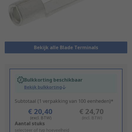
Bekijk alle Blade Terminals
Bulkkorting beschikbaar
Bekijk bulkkorting
Subtotaal (1 verpakking van 100 eenheden)*
€ 20,40
€ 24,70
(excl. BTW)
(incl. BTW)
Add
Aantal stuks
to
selecteer of typ hoeveelheid