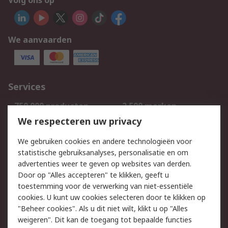
Volg ons op
We aanvaarden
Services
750.000 producten
2.500 merken
Bestellen
Inkoopoplossingen
We respecteren uw privacy
Retouren
Technisch advies
We gebruiken cookies en andere technologieën voor
Track & Trace
statistische gebruiksanalyses, personalisatie en om
advertenties weer te geven op websites van derden.
Wettelijk
Door op "Alles accepteren" te klikken, geeft u
toestemming voor de verwerking van niet-essentiële
Cookiebeleid
Email veiligheid
cookies. U kunt uw cookies selecteren door te klikken op
Privacybeleid
Websitevoorwaarden
"Beheer cookies". Als u dit niet wilt, klikt u op "Alles
weigeren". Dit kan de toegang tot bepaalde functies
Algemene