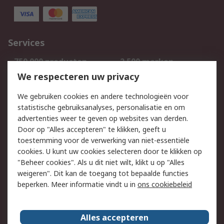
Services
750.000 producten
2.500 merken
Bestellen
Inkoopoplossingen
We respecteren uw privacy
Retouren
Technisch advies
We gebruiken cookies en andere technologieën voor
Track & Trace
statistische gebruiksanalyses, personalisatie en om
advertenties weer te geven op websites van derden.
Wettelijk
Door op "Alles accepteren" te klikken, geeft u
toestemming voor de verwerking van niet-essentiële
Cookiebeleid
Email veiligheid
cookies. U kunt uw cookies selecteren door te klikken op
Privacybeleid
Websitevoorwaarden
"Beheer cookies". Als u dit niet wilt, klikt u op "Alles
weigeren". Dit kan de toegang tot bepaalde functies
Algemene
beperken. Meer informatie vindt u in
ons cookiebeleid
verkoopvoorwaarden
Over RS
Alles accepteren