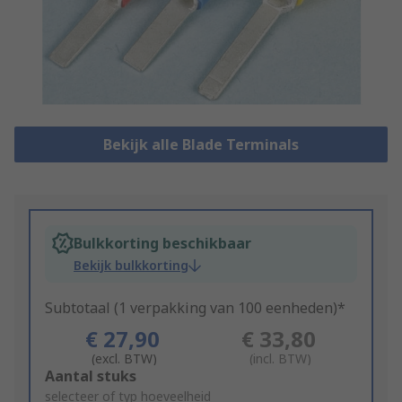
Bekijk alle Blade Terminals
Bulkkorting beschikbaar
Bekijk bulkkorting
Subtotaal (1 verpakking van 100 eenheden)*
€ 27,90
€ 33,80
(excl. BTW)
(incl. BTW)
Add
Aantal stuks
to
selecteer of typ hoeveelheid