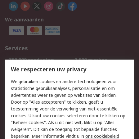
We aanvaarden
Services
750.000 producten
2.500 merken
Bestellen
Inkoopoplossingen
We respecteren uw privacy
Retouren
Technisch advies
We gebruiken cookies en andere technologieën voor
Track & Trace
statistische gebruiksanalyses, personalisatie en om
advertenties weer te geven op websites van derden.
Wettelijk
Door op "Alles accepteren" te klikken, geeft u
toestemming voor de verwerking van niet-essentiële
Cookiebeleid
Email veiligheid
cookies. U kunt uw cookies selecteren door te klikken op
Privacybeleid
Websitevoorwaarden
"Beheer cookies". Als u dit niet wilt, klikt u op "Alles
weigeren". Dit kan de toegang tot bepaalde functies
Algemene
beperken. Meer informatie vindt u in
ons cookiebeleid
verkoopvoorwaarden