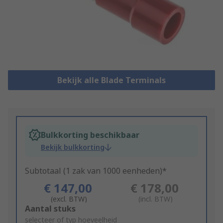
Bekijk alle Blade Terminals
Bulkkorting beschikbaar
Bekijk bulkkorting
Subtotaal (1 zak van 1000 eenheden)*
€ 147,00
€ 178,00
(excl. BTW)
(incl. BTW)
Add
Aantal stuks
to
selecteer of typ hoeveelheid