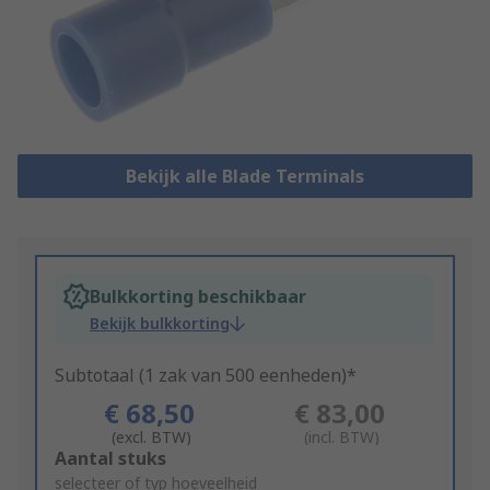
Bekijk alle Blade Terminals
Bulkkorting beschikbaar
Bekijk bulkkorting
Subtotaal (1 zak van 500 eenheden)*
€ 68,50
€ 83,00
(excl. BTW)
(incl. BTW)
Add
Aantal stuks
to
selecteer of typ hoeveelheid