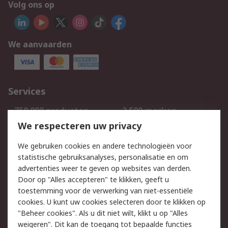
Volg ons op
We aanvaarden
Services
750.000 producten
2.500 merken
Bestellen
Inkoopoplossingen
We respecteren uw privacy
Retouren
Technisch advies
We gebruiken cookies en andere technologieën voor
Track & Trace
statistische gebruiksanalyses, personalisatie en om
advertenties weer te geven op websites van derden.
Wettelijk
Door op "Alles accepteren" te klikken, geeft u
toestemming voor de verwerking van niet-essentiële
Cookiebeleid
Email veiligheid
cookies. U kunt uw cookies selecteren door te klikken op
Privacybeleid
Websitevoorwaarden
"Beheer cookies". Als u dit niet wilt, klikt u op "Alles
weigeren". Dit kan de toegang tot bepaalde functies
Algemene