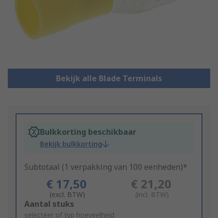
Bekijk alle Blade Terminals
Bulkkorting beschikbaar
Bekijk bulkkorting
Subtotaal (1 verpakking van 100 eenheden)*
€ 17,50
€ 21,20
(excl. BTW)
(incl. BTW)
Add
Aantal stuks
to
selecteer of typ hoeveelheid