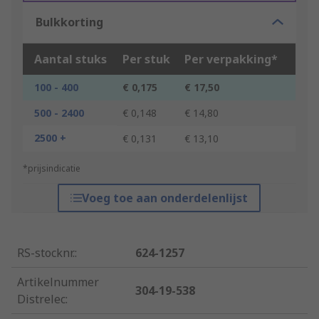
Bulkkorting
Aantal stuks
Per stuk
Per verpakking*
100 - 400
€ 0,175
€ 17,50
500 - 2400
€ 0,148
€ 14,80
2500 +
€ 0,131
€ 13,10
*prijsindicatie
Voeg toe aan onderdelenlijst
RS-stocknr.
:
624-1257
Artikelnummer
304-19-538
Distrelec
: