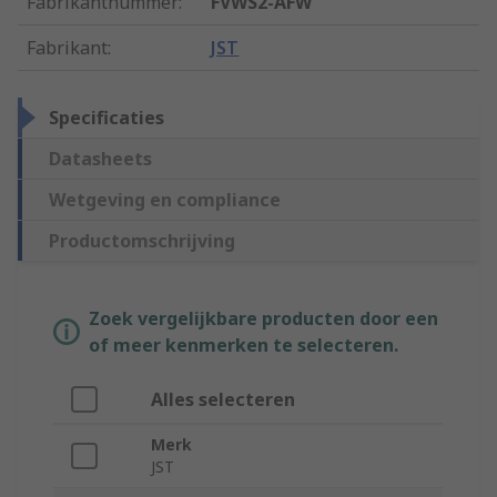
Fabrikantnummer
:
FVWS2-AFW
Fabrikant
:
JST
Specificaties
Datasheets
Wetgeving en compliance
Productomschrijving
Zoek vergelijkbare producten door een
of meer kenmerken te selecteren.
Alles selecteren
Merk
JST