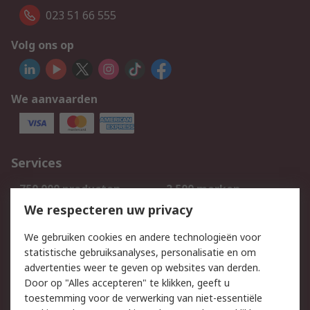
023 51 66 555
Volg ons op
We aanvaarden
Services
750.000 producten
2.500 merken
Bestellen
Inkoopoplossingen
We respecteren uw privacy
Retouren
Technisch advies
We gebruiken cookies en andere technologieën voor
Track & Trace
statistische gebruiksanalyses, personalisatie en om
advertenties weer te geven op websites van derden.
Wettelijk
Door op "Alles accepteren" te klikken, geeft u
toestemming voor de verwerking van niet-essentiële
Cookiebeleid
Email veiligheid